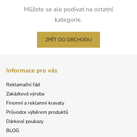
Můžete se ale podívat na ostatní
kategorie.
ZPĚT DO OBCHODU
Z
á
Informace pro vás
p
a
Reklamační řád
t
Zakázková výroba
í
Firemní a reklamní kravaty
Průvodce výběrem produktů
Dárkové poukazy
BLOG