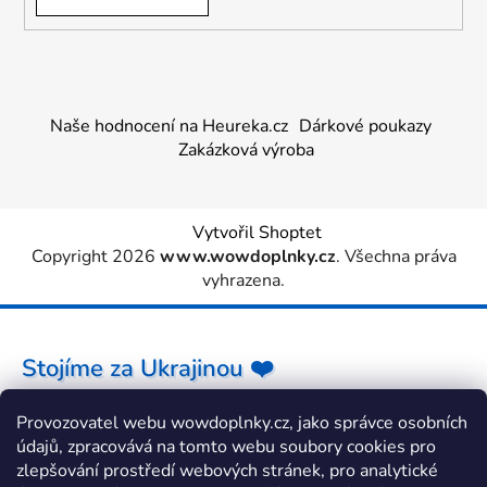
Naše hodnocení na Heureka.cz
Dárkové poukazy
Zakázková výroba
Vytvořil Shoptet
Copyright 2026
www.wowdoplnky.cz
. Všechna práva
vyhrazena.
Stojíme za Ukrajinou ❤️
Provozovatel webu wowdoplnky.cz, jako správce osobních
Jak a čím pomoci »
údajů, zpracovává na tomto webu soubory cookies pro
zlepšování prostředí webových stránek, pro analytické