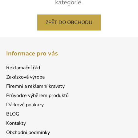
kategorie.
ZPĚT DO OBCHODU
Z
á
Informace pro vás
p
a
Reklamační řád
t
Zakázková výroba
í
Firemní a reklamní kravaty
Průvodce výběrem produktů
Dárkové poukazy
BLOG
Kontakty
Obchodní podmínky