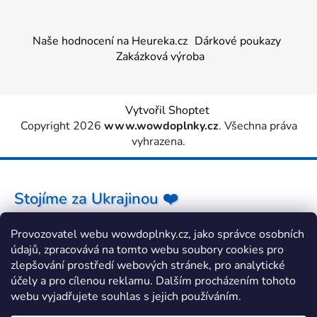
Naše hodnocení na Heureka.cz
Dárkové poukazy
Zakázková výroba
Vytvořil Shoptet
Copyright 2026
www.wowdoplnky.cz
. Všechna práva
vyhrazena.
Stojíme za Ukrajinou ❤️
Provozovatel webu wowdoplnky.cz, jako správce osobních
Jak a čím pomoci »
údajů, zpracovává na tomto webu soubory cookies pro
zlepšování prostředí webových stránek, pro analytické
účely a pro cílenou reklamu. Dalším procházením tohoto
webu vyjadřujete souhlas s jejich používáním.