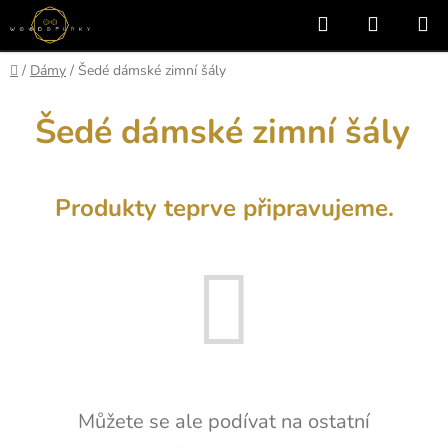
Přejít
Hledat
NÁKUP
na
KOŠÍK
obsah
Domů
/
Dámy
/
Šedé dámské zimní šály
Šedé dámské zimní šály
Produkty teprve připravujeme.
Můžete se ale podívat na ostatní