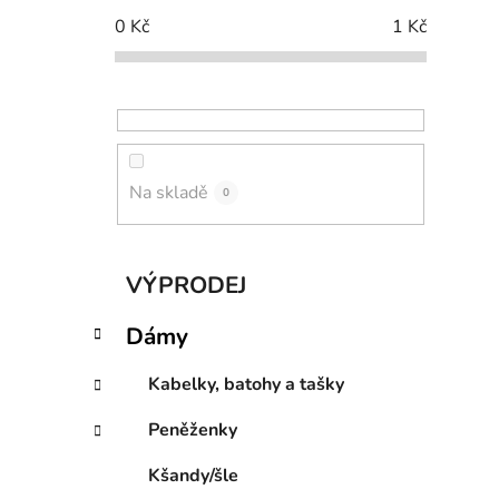
p
0
Kč
1
Kč
a
n
e
l
Na skladě
0
K
Přeskočit
VÝPRODEJ
a
kategorie
t
Dámy
e
g
Kabelky, batohy a tašky
o
r
Peněženky
i
e
Kšandy/šle