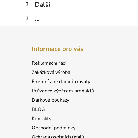
Další
...
Z
á
Informace pro vás
p
a
Reklamační řád
t
Zakázková výroba
í
Firemní a reklamní kravaty
Průvodce výběrem produktů
Dárkové poukazy
BLOG
Kontakty
Obchodní podmínky
Ochrana osobních údajů