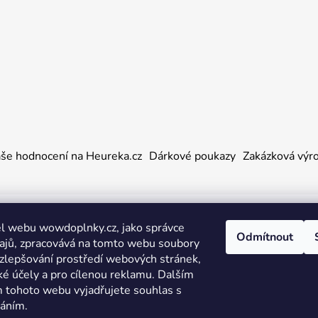
še hodnocení na Heureka.cz
Dárkové poukazy
Zakázková výr
a práva vyhrazena.
l webu wowdoplnky.cz, jako správce
Odmítnout
ajů, zpracovává na tomto webu soubory
 zlepšování prostředí webových stránek,
ké účely a pro cílenou reklamu. Dalším
 tohoto webu vyjadřujete souhlas s
váním.