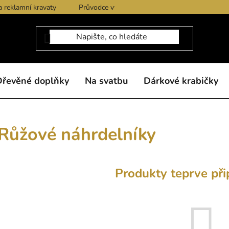
a reklamní kravaty
Průvodce výběrem produktů
Dárkové po
Dřevěné doplňky
Na svatbu
Dárkové krabičky
Růžové náhrdelníky
Produkty teprve při