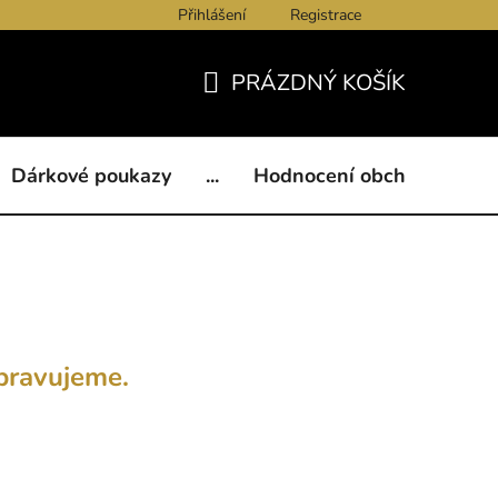
Přihlášení
Registrace
ukazy
BLOG
Kontakty
Obchodní podmínky
Och
PRÁZDNÝ KOŠÍK
NÁKUPNÍ
KOŠÍK
Dárkové poukazy
...
Hodnocení obchodu
B
pravujeme.