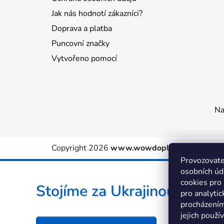
Jak nás hodnotí zákazníci?
Doprava a platba
Puncovní značky
Vytvořeno pomocí
Na
Copyright 2026
www.wowdoplnky.cz
. Všechn
Provozovate
osobních úd
cookies pro
Stojíme za Ukrajinou ❤️
pro analytic
procházením
jejich použí