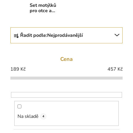
Set motýlků
pro otce a
syna
Ř
Řadit podle:
Nejprodávanější
a
z
e
Cena
n
í
189
Kč
457
Kč
p
r
o
d
u
k
Na skladě
4
t
ů