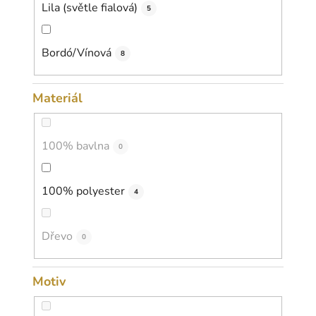
Lila (světle fialová)
5
Bordó/Vínová
8
Materiál
100% bavlna
0
100% polyester
4
Dřevo
0
Motiv