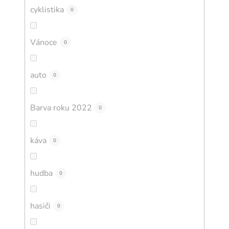
cyklistika
0
Vánoce
0
auto
0
Barva roku 2022
0
káva
0
hudba
0
hasiči
0