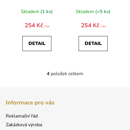
Skladem
(1 ks)
Skladem
(>5 ks)
254 Kč
254 Kč
/ ks
/ ks
DETAIL
DETAIL
4
položek celkem
O
v
l
Z
á
á
d
Informace pro vás
p
a
a
c
Reklamační řád
t
í
Zakázková výroba
p
í