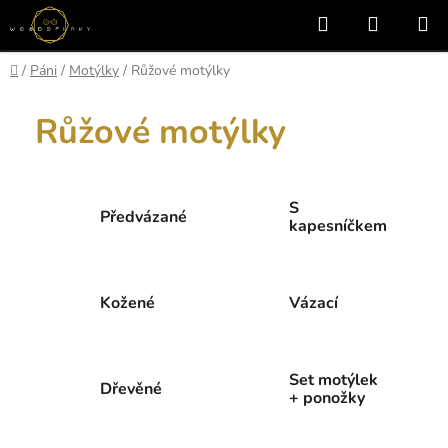
Přejít
Hledat
NÁKUP
na
KOŠÍK
obsah
Domů
/
Páni
/
Motýlky
/
Růžové motýlky
Růžové motýlky
S
Předvázané
kapesníčkem
Kožené
Vázací
Set motýlek
Dřevěné
+ ponožky