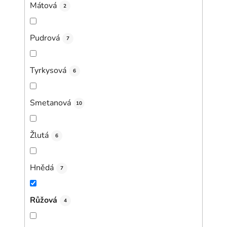
Mátová
2
Pudrová
7
Tyrkysová
6
Smetanová
10
Žlutá
6
Hnědá
7
Růžová
4