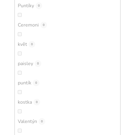
Puntíky
0
Ceremoni
0
květ
0
paisley
0
puntík
0
kostka
0
Valentýn
0