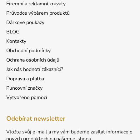
r
Firemní a reklamní kravaty
v
Průvodce výběrem produktů
k
Dárkové poukazy
y
v
BLOG
ý
Kontakty
p
Obchodní podmínky
i
s
Ochrana osobních údajů
u
Jak nás hodnotí zákazníci?
Doprava a platba
Puncovní značky
Vytvořeno pomocí
Odebírat newsletter
Vložte svůj e-mail a my vám budeme zasílat informace o
nových produktech na našem e-shopu.