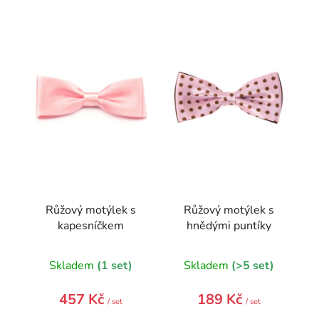
V
ý
p
i
s
p
r
o
d
u
k
t
Růžový motýlek s
Růžový motýlek s
ů
kapesníčkem
hnědými puntíky
Skladem
(1 set)
Skladem
(>5 set)
457 Kč
189 Kč
/ set
/ set