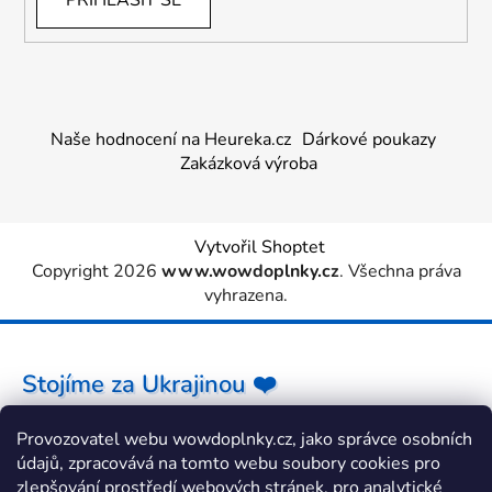
PŘIHLÁSIT SE
Naše hodnocení na Heureka.cz
Dárkové poukazy
Zakázková výroba
Vytvořil Shoptet
Copyright 2026
www.wowdoplnky.cz
. Všechna práva
vyhrazena.
Stojíme za Ukrajinou ❤️
Provozovatel webu wowdoplnky.cz, jako správce osobních
Jak a čím pomoci »
údajů, zpracovává na tomto webu soubory cookies pro
zlepšování prostředí webových stránek, pro analytické