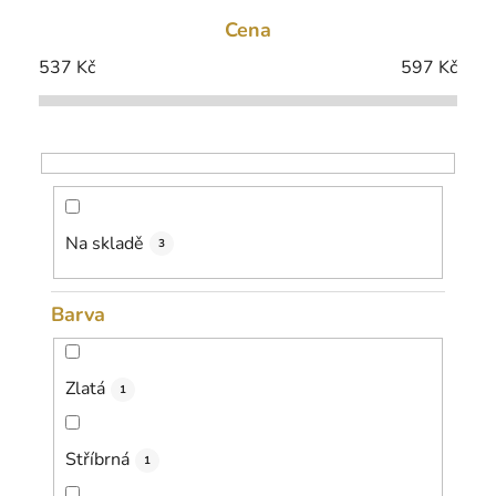
e
Cena
n
í
537
Kč
597
Kč
p
r
o
d
u
k
Na skladě
3
t
ů
Barva
Zlatá
1
Stříbrná
1