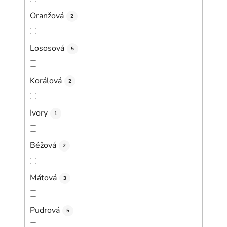
Oranžová
2
Lososová
5
Korálová
2
Ivory
1
Béžová
2
Mátová
3
Pudrová
5