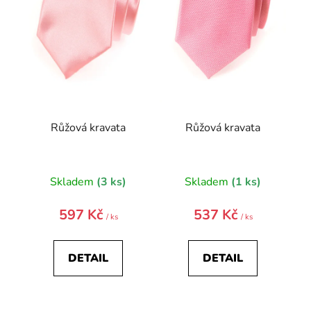
p
r
o
d
u
k
t
Růžová kravata
Růžová kravata
ů
Skladem
(3 ks)
Skladem
(1 ks)
597 Kč
537 Kč
/ ks
/ ks
DETAIL
DETAIL