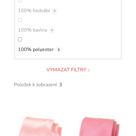
100% hedvábí
0
100% bavlna
0
100% polyester
3
VYMAZAT FILTRY
Položek k zobrazení:
3
V
ý
p
i
s