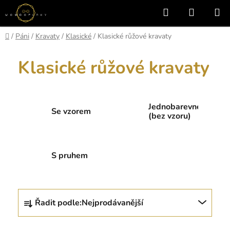
Přejít
Hledat
NÁKUP
na
KOŠÍK
obsah
Domů
/
Páni
/
Kravaty
/
Klasické
/
Klasické růžové kravaty
Klasické růžové kravaty
Jednobarevné
Se vzorem
(bez vzoru)
S pruhem
Ř
Řadit podle:
Nejprodávanější
a
z