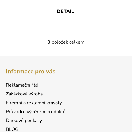
DETAIL
3
položek celkem
O
v
l
Z
á
á
d
Informace pro vás
p
a
a
c
Reklamační řád
t
í
Zakázková výroba
p
í
r
Firemní a reklamní kravaty
v
Průvodce výběrem produktů
k
Dárkové poukazy
y
v
BLOG