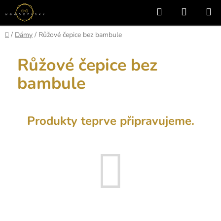
Přejít
Hledat
NÁKUP
na
KOŠÍK
obsah
Domů
/
Dámy
/
Růžové čepice bez bambule
Růžové čepice bez
bambule
Produkty teprve připravujeme.