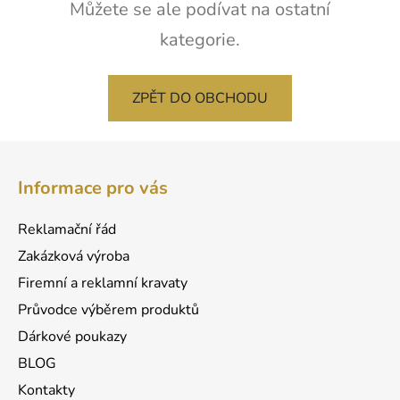
Můžete se ale podívat na ostatní
kategorie.
ZPĚT DO OBCHODU
Z
á
Informace pro vás
p
a
Reklamační řád
t
Zakázková výroba
í
Firemní a reklamní kravaty
Průvodce výběrem produktů
Dárkové poukazy
BLOG
Kontakty