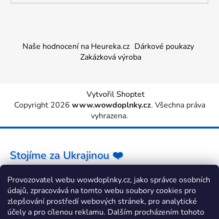
Naše hodnocení na Heureka.cz
Dárkové poukazy
Zakázková výroba
Vytvořil Shoptet
Copyright 2026
www.wowdoplnky.cz
. Všechna práva
vyhrazena.
Stojíme za Ukrajinou ❤️
Provozovatel webu wowdoplnky.cz, jako správce osobních
Jak a čím pomoci »
údajů, zpracovává na tomto webu soubory cookies pro
zlepšování prostředí webových stránek, pro analytické
účely a pro cílenou reklamu. Dalším procházením tohoto