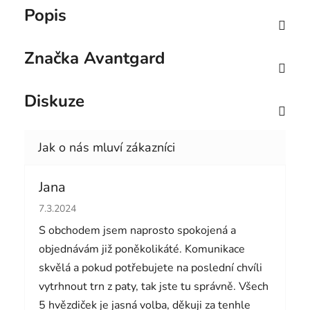
Popis
Značka
Avantgard
Diskuze
Jana
Hodnocení obchodu je 5 z 5 hvězdiček.
7.3.2024
S obchodem jsem naprosto spokojená a
objednávám již poněkolikáté. Komunikace
skvělá a pokud potřebujete na poslední chvíli
vytrhnout trn z paty, tak jste tu správně. Všech
5 hvězdiček je jasná volba, děkuji za tenhle