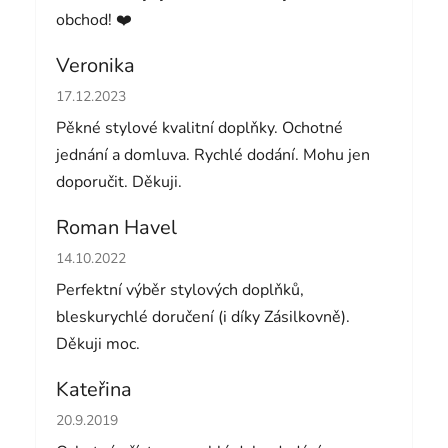
obchod! ❤️
Veronika
Hodnocení obchodu je 5 z 5 hvězdiček.
17.12.2023
Pěkné stylové kvalitní doplňky. Ochotné
jednání a domluva. Rychlé dodání. Mohu jen
doporučit. Děkuji.
Roman Havel
Hodnocení obchodu je 5 z 5 hvězdiček.
14.10.2022
Perfektní výběr stylových doplňků,
bleskurychlé doručení (i díky Zásilkovně).
Děkuji moc.
Kateřina
Hodnocení obchodu je 5 z 5 hvězdiček.
20.9.2019