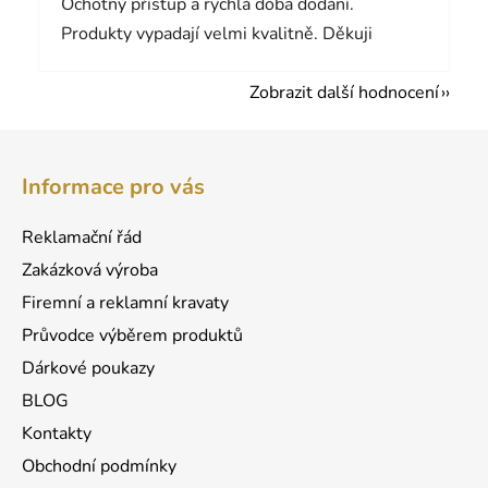
Ochotný přístup a rychlá doba dodání.
Produkty vypadají velmi kvalitně. Děkuji
Zobrazit další hodnocení
Z
á
Informace pro vás
p
a
Reklamační řád
t
Zakázková výroba
í
Firemní a reklamní kravaty
Průvodce výběrem produktů
Dárkové poukazy
BLOG
Kontakty
Obchodní podmínky