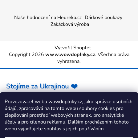
Naše hodnocení na Heureka.cz
Dárkové poukazy
Zakázková výroba
Vytvořil Shoptet
Copyright 2026
www.wowdoplnky.cz
. Všechna práva
vyhrazena.
Stojíme za Ukrajinou ❤️
Provozovatel webu wowdoplnky.cz, jako správce osobních
Jak a čím pomoci »
údajů, zpracovává na tomto webu soubory cookies pro
zlepšování prostředí webových stránek, pro analytické
účely a pro cílenou reklamu. Dalším procházením tohoto
webu vyjadřujete souhlas s jejich používáním.