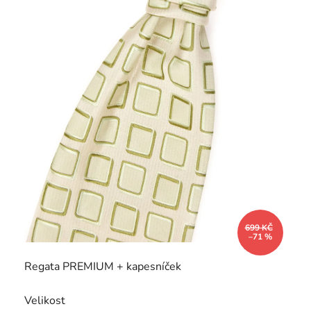
699 KČ
–71 %
Regata PREMIUM + kapesníček
Velikost