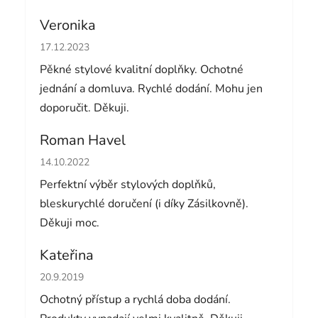
Veronika
Hodnocení obchodu je 5 z 5 hvězdiček.
17.12.2023
Pěkné stylové kvalitní doplňky. Ochotné
jednání a domluva. Rychlé dodání. Mohu jen
doporučit. Děkuji.
Roman Havel
Hodnocení obchodu je 5 z 5 hvězdiček.
14.10.2022
Perfektní výběr stylových doplňků,
bleskurychlé doručení (i díky Zásilkovně).
Děkuji moc.
Kateřina
Hodnocení obchodu je 5 z 5 hvězdiček.
20.9.2019
Ochotný přístup a rychlá doba dodání.