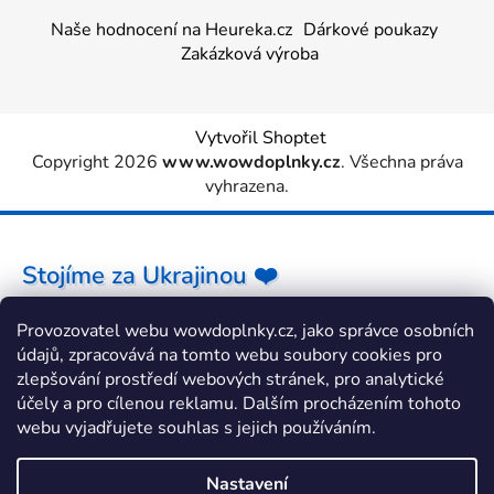
Naše hodnocení na Heureka.cz
Dárkové poukazy
Zakázková výroba
Vytvořil Shoptet
Copyright 2026
www.wowdoplnky.cz
. Všechna práva
vyhrazena.
Stojíme za Ukrajinou ❤️
Provozovatel webu wowdoplnky.cz, jako správce osobních
Jak a čím pomoci »
údajů, zpracovává na tomto webu soubory cookies pro
zlepšování prostředí webových stránek, pro analytické
účely a pro cílenou reklamu. Dalším procházením tohoto
webu vyjadřujete souhlas s jejich používáním.
Nastavení