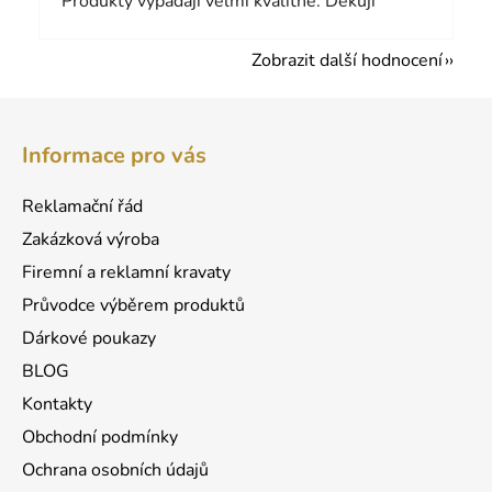
Produkty vypadají velmi kvalitně. Děkuji
Zobrazit další hodnocení
Z
á
Informace pro vás
p
a
Reklamační řád
t
Zakázková výroba
í
Firemní a reklamní kravaty
Průvodce výběrem produktů
Dárkové poukazy
BLOG
Kontakty
Obchodní podmínky
Ochrana osobních údajů