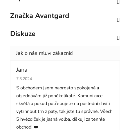
Značka
Avantgard
Diskuze
Jana
Hodnocení obchodu je 5 z 5 hvězdiček.
7.3.2024
S obchodem jsem naprosto spokojená a
objednávám již poněkolikáté. Komunikace
skvělá a pokud potřebujete na poslední chvíli
vytrhnout trn z paty, tak jste tu správně. Všech
5 hvězdiček je jasná volba, děkuji za tenhle
obchod! ❤️