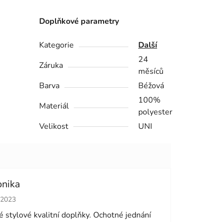
Doplňkové parametry
Kategorie
Další
24
Záruka
měsíců
Barva
Béžová
100%
Materiál
polyester
Velikost
UNI
onika
cení obchodu je 5 z 5 hvězdiček.
.2023
 stylové kvalitní doplňky. Ochotné jednání