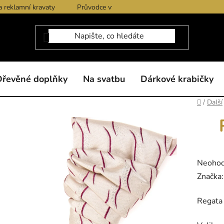
a reklamní kravaty
Průvodce výběrem produktů
Dárkové po
Dřevěné doplňky
Na svatbu
Dárkové krabičky
Domů
/
Další
Průměr
Neoho
hodnoc
Značka
produk
Regata
je
0,0