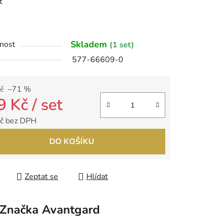
t
ek.
Skladem
nost
(1 set)
577-66609-0
č
–71 %
9 Kč
/ set
č bez DPH
 cena:
DO KOŠÍKU
Zeptat se
Hlídat
Značka
Avantgard