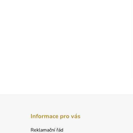
Z
á
Informace pro vás
p
a
Reklamační řád