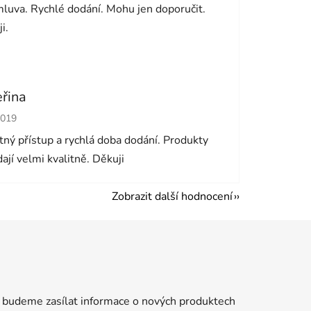
luva. Rychlé dodání. Mohu jen doporučit.
i.
eřina
cení obchodu je 5 z 5 hvězdiček.
2019
ný přístup a rychlá doba dodání. Produkty
ají velmi kvalitně. Děkuji
Zobrazit další hodnocení
 budeme zasílat informace o nových produktech