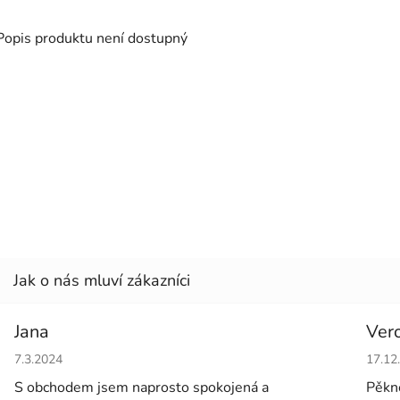
Popis produktu není dostupný
Jana
Ver
Hodnocení obchodu je 5 z 5 hvězdiček.
Hodno
7.3.2024
17.12
S obchodem jsem naprosto spokojená a
Pěkné