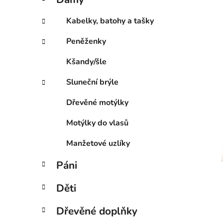
e
p
g
a
Kabelky, batohy a tašky
o
n
r
Peněženky
e
i
l
e
Kšandy/šle
Sluneční brýle
Dřevěné motýlky
Motýlky do vlasů
Manžetové uzlíky
Páni
Děti
Dřevěné doplňky