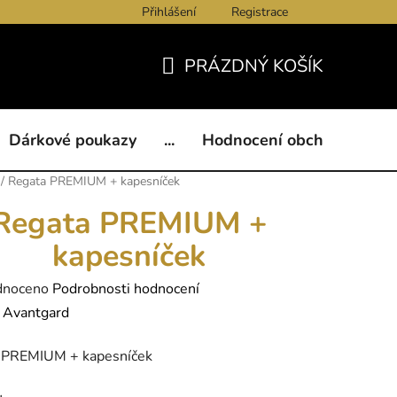
Přihlášení
Registrace
ukazy
BLOG
Kontakty
Obchodní podmínky
Och
PRÁZDNÝ KOŠÍK
NÁKUPNÍ
KOŠÍK
Dárkové poukazy
...
Hodnocení obchodu
B
/
Regata PREMIUM + kapesníček
Regata PREMIUM +
kapesníček
né
dnoceno
Podrobnosti hodnocení
ení
:
Avantgard
tu
 PREMIUM + kapesníček