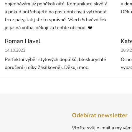
objednávám již poněkolikáté. Komunikace skvělá
a dom
a pokud potřebujete na poslední chvíli vytrhnout
Děkuj
trn z paty, tak jste tu správně. Všech 5 hvězdiček
je jasná volba, děkuji za tenhle obchod! ❤️
Roman Havel
Kat
Hodnocení obchodu je 5 z 5 hvězdiček.
Hodno
14.10.2022
20.9.
Perfektní výběr stylových doplňků, bleskurychlé
Ochot
doručení (i díky Zásilkovně). Děkuji moc.
vypad
Odebírat newsletter
Vložte svůj e-mail a my vám