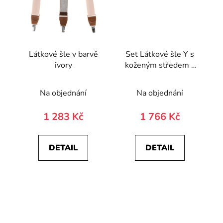
Látkové šle v barvě
Set Látkové šle Y s
ivory
koženým středem a
poutky - 35 mm,
motýlek a
Na objednání
Na objednání
kapesníček 885-
197863-0
1 283 Kč
1 766 Kč
DETAIL
DETAIL