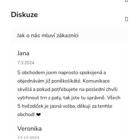
Diskuze
Jana
Hodnocení obchodu je 5 z 5 hvězdiček.
7.3.2024
S obchodem jsem naprosto spokojená a
objednávám již poněkolikáté. Komunikace
skvělá a pokud potřebujete na poslední chvíli
vytrhnout trn z paty, tak jste tu správně. Všech
5 hvězdiček je jasná volba, děkuji za tenhle
obchod! ❤️
Veronika
Hodnocení obchodu je 5 z 5 hvězdiček.
17.12.2023