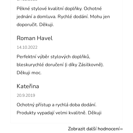
Pěkné stylové kvalitní doplňky. Ochotné
jednání a domluva. Rychlé dodání. Mohu jen
doporučit. Děkuji.
Roman Havel
Hodnocení obchodu je 5 z 5 hvězdiček.
14.10.2022
Perfektní výběr stylových doplňků,
bleskurychlé doručení (i díky Zásilkovně).
Děkuji moc.
Kateřina
Hodnocení obchodu je 5 z 5 hvězdiček.
20.9.2019
Ochotný přístup a rychlá doba dodání.
Produkty vypadají velmi kvalitně. Děkuji
Zobrazit další hodnocení