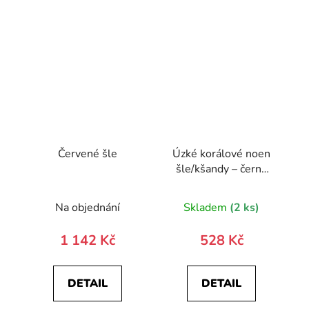
Červené šle
Úzké korálové noen
šle/kšandy – černý
střed
Na objednání
Skladem
(2 ks)
1 142 Kč
528 Kč
DETAIL
DETAIL