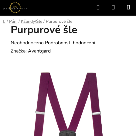
Přejít
Hledat
NÁKUP
na
KOŠÍK
obsah
Domů
/
Páni
/
Kšandy/Šle
/
Purpurové šle
Purpurové šle
Průměrné
Neohodnoceno
Podrobnosti hodnocení
hodnocení
Značka:
Avantgard
produktu
je
0,0
z
5
hvězdiček.