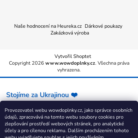
Naše hodnocení na Heureka.cz
Dárkové poukazy
Zakázková výroba
Vytvořil Shoptet
Copyright 2026
www.wowdoplnky.cz
. Všechna práva
vyhrazena.
Stojíme za Ukrajinou ❤️
Provozovatel webu wowdoplnky.cz, jako správce osobních
Jak a čím pomoci »
údajů, zpracovává na tomto webu soubory cookies pro
zlepšování prostředí webových stránek, pro analytické
účely a pro cílenou reklamu. Dalším procházením tohoto
webu vyjadřujete souhlas s jejich používáním.