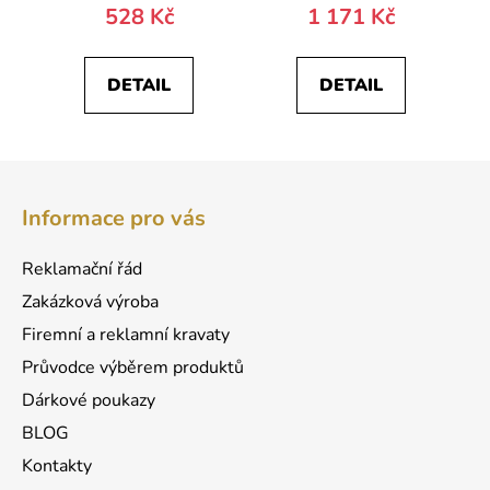
produktu
528 Kč
1 171 Kč
je
5,0
DETAIL
DETAIL
z
5
hvězdiček.
Z
á
Informace pro vás
p
a
Reklamační řád
t
Zakázková výroba
í
Firemní a reklamní kravaty
Průvodce výběrem produktů
Dárkové poukazy
BLOG
Kontakty