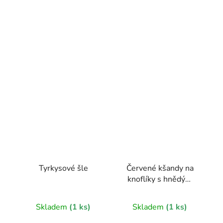
Tyrkysové šle
Červené kšandy na
knoflíky s hnědým
středem
Průměrné
Skladem
(1 ks)
Skladem
(1 ks)
hodnocení