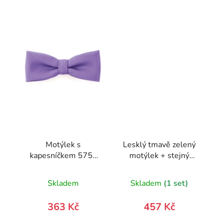
Motýlek s
Lesklý tmavě zelený
kapesníčkem 575-
motýlek + stejný
9838-0
kapesníček
Skladem
Skladem
(1 set)
363 Kč
457 Kč