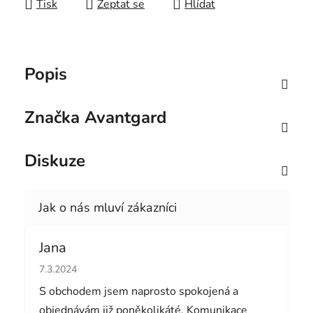
Tisk
Zeptat se
Hlídat
Popis
Značka
Avantgard
Diskuze
Jana
Hodnocení obchodu je 5 z 5 hvězdiček.
7.3.2024
S obchodem jsem naprosto spokojená a
objednávám již poněkolikáté. Komunikace