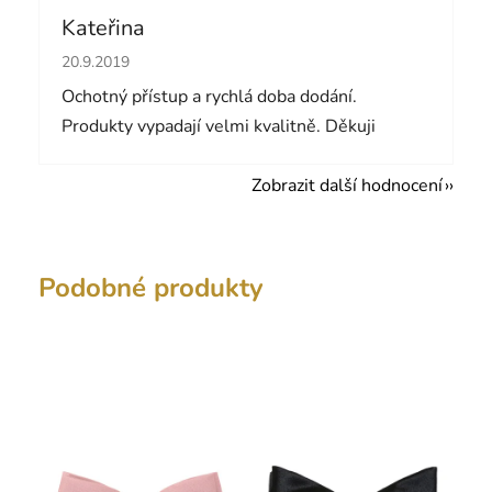
Kateřina
Hodnocení obchodu je 5 z 5 hvězdiček.
20.9.2019
Ochotný přístup a rychlá doba dodání.
Produkty vypadají velmi kvalitně. Děkuji
Zobrazit další hodnocení
Podobné produkty