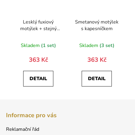
Lesklý fuxiový
Smetanový motýlek
motýlek + stejný
s kapesníčkem
kapesníček
Skladem
(1 set)
Skladem
(3 set)
363 Kč
363 Kč
DETAIL
DETAIL
Z
á
Informace pro vás
p
a
Reklamační řád
t