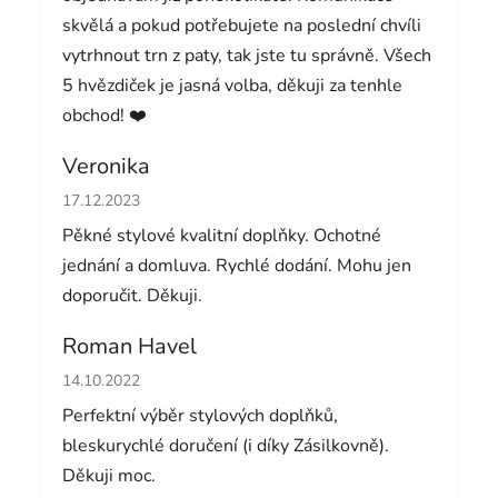
skvělá a pokud potřebujete na poslední chvíli
vytrhnout trn z paty, tak jste tu správně. Všech
5 hvězdiček je jasná volba, děkuji za tenhle
obchod! ❤️
Veronika
Hodnocení obchodu je 5 z 5 hvězdiček.
17.12.2023
Pěkné stylové kvalitní doplňky. Ochotné
jednání a domluva. Rychlé dodání. Mohu jen
doporučit. Děkuji.
Roman Havel
Hodnocení obchodu je 5 z 5 hvězdiček.
14.10.2022
Perfektní výběr stylových doplňků,
bleskurychlé doručení (i díky Zásilkovně).
Děkuji moc.