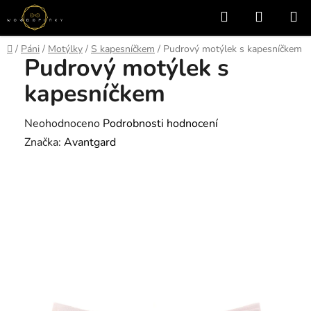
Přejít
Hledat
NÁKUP
na
KOŠÍK
obsah
Domů
/
Páni
/
Motýlky
/
S kapesníčkem
/
Pudrový motýlek s kapesníčkem
Pudrový motýlek s
kapesníčkem
Průměrné
Neohodnoceno
Podrobnosti hodnocení
hodnocení
Značka:
Avantgard
produktu
je
0,0
z
5
hvězdiček.