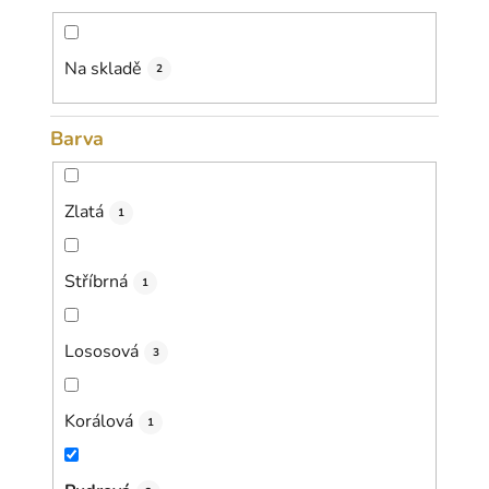
d
u
k
Na skladě
2
t
ů
Barva
Zlatá
1
Stříbrná
1
Lososová
3
Korálová
1