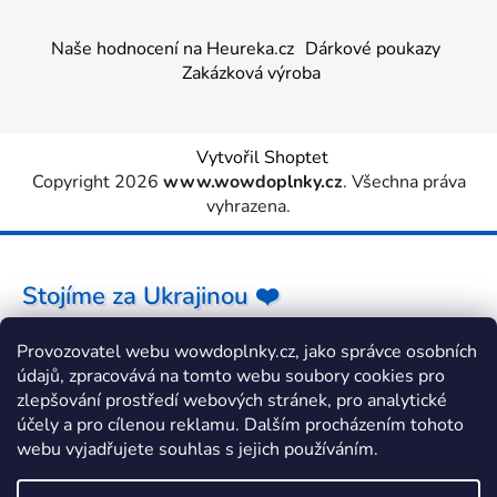
Naše hodnocení na Heureka.cz
Dárkové poukazy
Zakázková výroba
Vytvořil Shoptet
Copyright 2026
www.wowdoplnky.cz
. Všechna práva
vyhrazena.
Stojíme za Ukrajinou ❤️
Provozovatel webu wowdoplnky.cz, jako správce osobních
Jak a čím pomoci »
údajů, zpracovává na tomto webu soubory cookies pro
zlepšování prostředí webových stránek, pro analytické
účely a pro cílenou reklamu. Dalším procházením tohoto
webu vyjadřujete souhlas s jejich používáním.