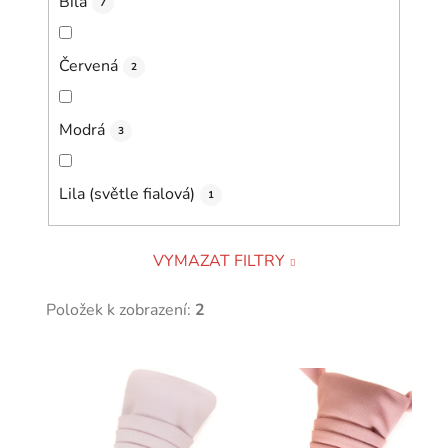
Bílá
7
Červená
2
Modrá
3
Lila (světle fialová)
1
VYMAZAT FILTRY
Položek k zobrazení:
2
V
ý
p
i