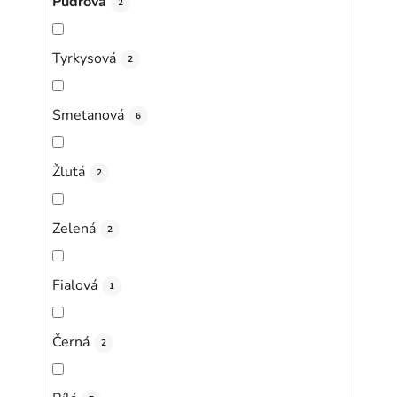
Pudrová
2
Tyrkysová
2
Smetanová
6
Žlutá
2
Zelená
2
Fialová
1
Černá
2