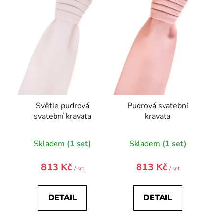
s
p
r
o
d
u
k
t
Světle pudrová
Pudrová svatební
ů
svatební kravata
kravata
Průměrné
Skladem
(1 set)
Skladem
(1 set)
hodnocení
produktu
813 Kč
813 Kč
/ set
/ set
je
4,0
DETAIL
DETAIL
z
5