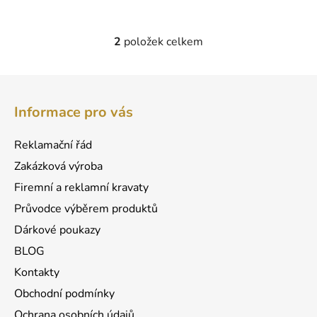
hvězdiček.
2
položek celkem
O
v
l
Z
á
á
d
Informace pro vás
p
a
a
c
Reklamační řád
t
í
Zakázková výroba
p
í
r
Firemní a reklamní kravaty
v
Průvodce výběrem produktů
k
Dárkové poukazy
y
v
BLOG
ý
Kontakty
p
Obchodní podmínky
i
s
Ochrana osobních údajů