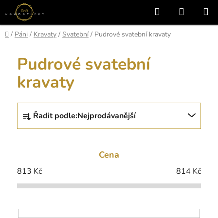
Přejít
Hledat
NÁKUP
na
KOŠÍK
obsah
Domů
/
Páni
/
Kravaty
/
Svatební
/
Pudrové svatební kravaty
Pudrové svatební
kravaty
Ř
Řadit podle:
Nejprodávanější
a
z
e
Cena
n
í
813
Kč
814
Kč
p
r
o