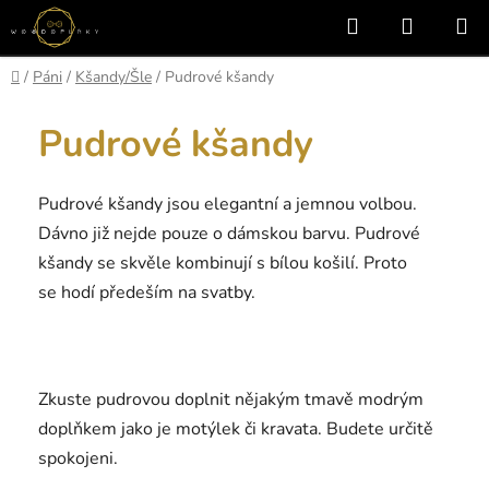
Přejít
Hledat
NÁKUP
na
KOŠÍK
obsah
Domů
/
Páni
/
Kšandy/Šle
/
Pudrové kšandy
Pudrové kšandy
Pudrové kšandy jsou elegantní a jemnou volbou.
Dávno již nejde pouze o dámskou barvu. Pudrové
kšandy se skvěle kombinují s bílou košilí. Proto
se hodí předeším na svatby.
Zkuste pudrovou doplnit nějakým tmavě modrým
doplňkem jako je motýlek či kravata. Budete určitě
spokojeni.