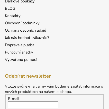
Dárkové poukazy
y
v
BLOG
ý
Kontakty
p
Obchodní podmínky
i
s
Ochrana osobních údajů
u
Jak nás hodnotí zákazníci?
Doprava a platba
Puncovní značky
Vytvořeno pomocí
Odebírat newsletter
Vložte svůj e-mail a my vám budeme zasílat informace o
nových produktech na našem e-shopu.
E-mail