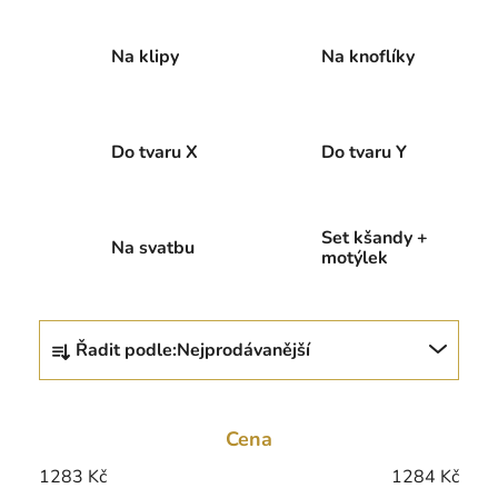
Na klipy
Na knoflíky
Do tvaru X
Do tvaru Y
Set kšandy +
Na svatbu
motýlek
Ř
Řadit podle:
Nejprodávanější
a
z
e
Cena
n
í
1283
Kč
1284
Kč