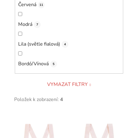
Červená
11
Modrá
7
Lila (světle fialová)
4
Bordó/Vínová
5
VYMAZAT FILTRY
Položek k zobrazení:
4
V
ý
p