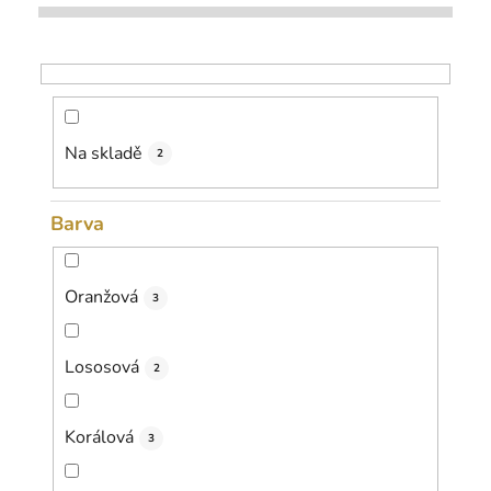
p
r
o
d
u
k
Na skladě
2
t
ů
Barva
Oranžová
3
Lososová
2
Korálová
3