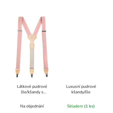
Látkové pudrové
Luxusní pudrové
šle/kšandy s
kšandy/šle
béžovým středem
Na objednání
Skladem
(1 ks)