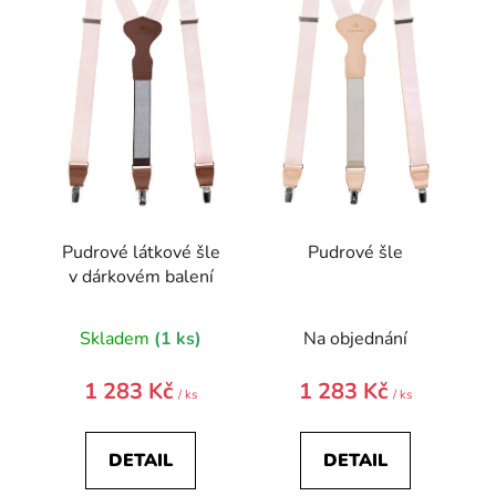
i
s
p
r
o
d
u
k
t
Pudrové látkové šle
Pudrové šle
ů
v dárkovém balení
Skladem
(1 ks)
Na objednání
1 283 Kč
1 283 Kč
/ ks
/ ks
DETAIL
DETAIL