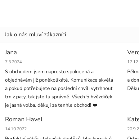
Jana
Ver
Hodnocení obchodu je 5 z 5 hvězdiček.
Hodno
7.3.2024
17.12
S obchodem jsem naprosto spokojená a
Pěkné
objednávám již poněkolikáté. Komunikace skvělá
a dom
a pokud potřebujete na poslední chvíli vytrhnout
Děkuj
trn z paty, tak jste tu správně. Všech 5 hvězdiček
je jasná volba, děkuji za tenhle obchod! ❤️
Roman Havel
Kat
Hodnocení obchodu je 5 z 5 hvězdiček.
Hodno
14.10.2022
20.9.
Perfektní výběr stylových doplňků, bleskurychlé
Ochot