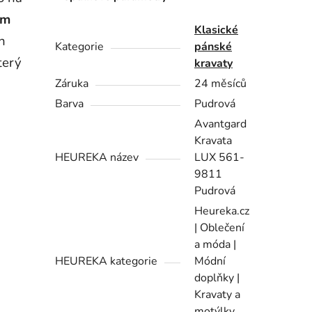
ým
Klasické
h
Kategorie
pánské
terý
kravaty
a
Záruka
24 měsíců
Barva
Pudrová
Avantgard
Kravata
HEUREKA název
LUX 561-
9811
Pudrová
Heureka.cz
| Oblečení
a móda |
HEUREKA kategorie
Módní
doplňky |
Kravaty a
motýlky