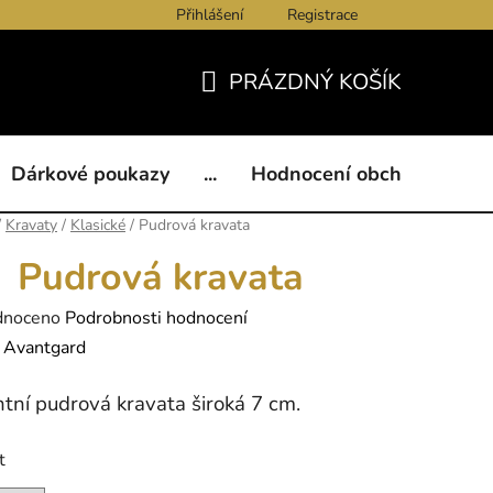
Přihlášení
Registrace
ukazy
BLOG
Kontakty
Obchodní podmínky
Och
PRÁZDNÝ KOŠÍK
NÁKUPNÍ
KOŠÍK
Dárkové poukazy
...
Hodnocení obchodu
B
/
Kravaty
/
Klasické
/
Pudrová kravata
Pudrová kravata
né
dnoceno
Podrobnosti hodnocení
ení
:
Avantgard
tu
tní pudrová kravata široká 7 cm.
t