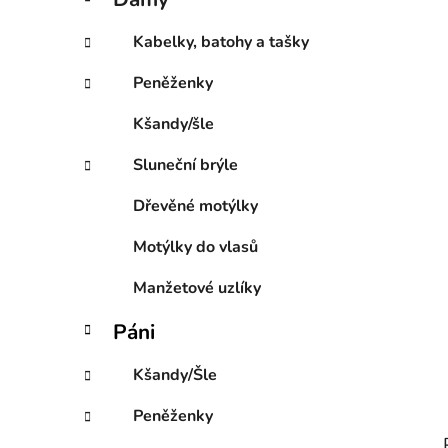
e
p
g
a
Kabelky, batohy a tašky
o
n
r
Peněženky
e
i
l
e
Kšandy/šle
Sluneční brýle
Dřevěné motýlky
Motýlky do vlasů
Manžetové uzlíky
Páni
Kšandy/Šle
Peněženky