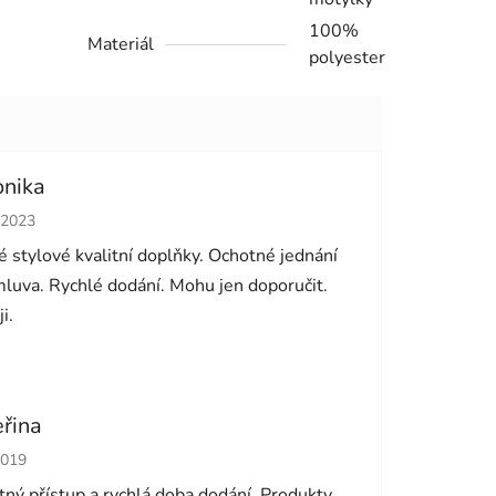
100%
Materiál
polyester
onika
cení obchodu je 5 z 5 hvězdiček.
.2023
 stylové kvalitní doplňky. Ochotné jednání
luva. Rychlé dodání. Mohu jen doporučit.
i.
eřina
cení obchodu je 5 z 5 hvězdiček.
2019
ný přístup a rychlá doba dodání. Produkty