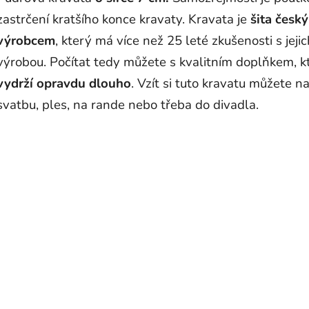
zastrčení kratšího konce kravaty. Kravata je
šita česk
výrobcem
, který má více než 25 leté zkušenosti s jejic
výrobou. Počítat tedy můžete s kvalitním doplňkem, k
vydrží opravdu dlouho
. Vzít si tuto kravatu můžete n
svatbu, ples, na rande nebo třeba do divadla.