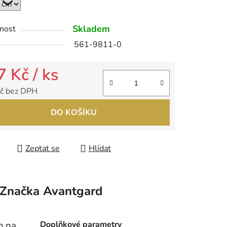
ek.
Skladem
nost
561-9811-0
7 Kč
/ ks
č bez DPH
 cena:
DO KOŠÍKU
Zeptat se
Hlídat
Značka
Avantgard
o na
Doplňkové parametry