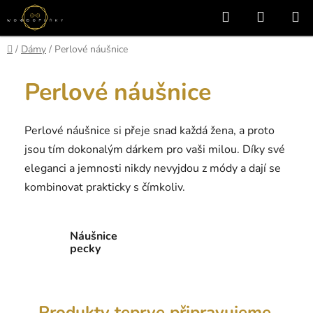
Přejít
Hledat
NÁKUP
na
KOŠÍK
obsah
Domů
/
Dámy
/
Perlové náušnice
Perlové náušnice
Perlové náušnice si přeje snad každá žena, a proto
jsou tím dokonalým dárkem pro vaši milou. Díky své
eleganci a jemnosti nikdy nevyjdou z módy a dají se
kombinovat prakticky s čímkoliv.
Náušnice
pecky
Produkty teprve připravujeme.