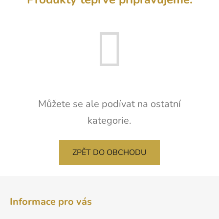
Můžete se ale podívat na ostatní
kategorie.
ZPĚT DO OBCHODU
Z
á
Informace pro vás
p