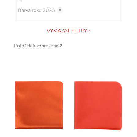
Barva roku 2025
0
VYMAZAT FILTRY
Položek k zobrazení:
2
V
ý
p
i
s
p
r
o
d
u