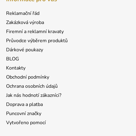
p
a
a
c
Reklamační řád
t
í
Zakázková výroba
p
í
r
Firemní a reklamní kravaty
v
Průvodce výběrem produktů
k
Dárkové poukazy
y
v
BLOG
ý
Kontakty
p
Obchodní podmínky
i
s
Ochrana osobních údajů
u
Jak nás hodnotí zákazníci?
Doprava a platba
Puncovní značky
Vytvořeno pomocí