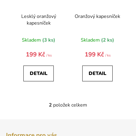
k
t
Lesklý oranžový
Oranžový kapesníček
ů
kapesníček
Skladem
(3 ks)
Skladem
(2 ks)
199 Kč
199 Kč
/ ks
/ ks
DETAIL
DETAIL
2
položek celkem
O
v
l
Z
á
á
d
Informace pro vás