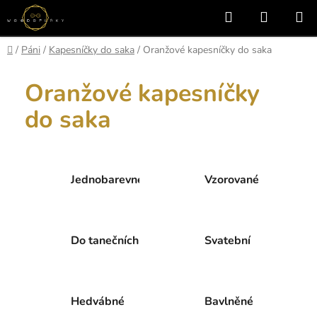
Přejít
Hledat
NÁKUP
na
KOŠÍK
obsah
Domů
/
Páni
/
Kapesníčky do saka
/
Oranžové kapesníčky do saka
Oranžové kapesníčky
do saka
Jednobarevné
Vzorované
Do tanečních
Svatební
Hedvábné
Bavlněné