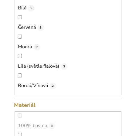
Bílá
5
Červená
3
Modrá
9
Lila (světle fialová)
3
Bordó/Vínová
2
Materiál
100% bavlna
0