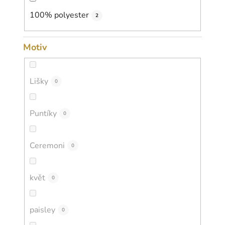
100% polyester
2
Motiv
Lišky
0
Puntíky
0
Ceremoni
0
květ
0
paisley
0