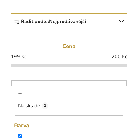
Ř
Řadit podle:
Nejprodávanější
a
z
e
Cena
n
í
199
Kč
200
Kč
p
r
o
d
u
k
Na skladě
2
t
ů
Barva