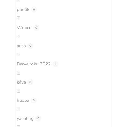
puntík
0
Vánoce
0
auto
0
Barva roku 2022
0
káva
0
hudba
0
yachting
0