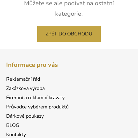
Můžete se ale podívat na ostatní
kategorie.
ZPĚT DO OBCHODU
Z
á
Informace pro vás
p
a
Reklamační řád
t
Zakázková výroba
í
Firemní a reklamní kravaty
Průvodce výběrem produktů
Dárkové poukazy
BLOG
Kontakty