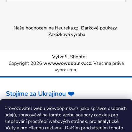
Naše hodnocení na Heureka.cz
Dárkové poukazy
Zakázková výroba
Vytvořil Shoptet
Copyright 2026
www.wowdoplnky.cz
. Všechna práva
vyhrazena.
Stojíme za Ukrajinou ❤️
Provozovatel webu wowdoplnky.cz, jako správce osobních
Jak a čím pomoci »
údajů, zpracovává na tomto webu soubory cookies pro
zlepšování prostředí webových stránek, pro analytické
účely a pro cílenou reklamu. Dalším procházením tohoto