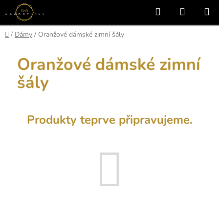
Přejít
Hledat
NÁKUP
na
KOŠÍK
obsah
Domů
/
Dámy
/
Oranžové dámské zimní šály
Oranžové dámské zimní
šály
Produkty teprve připravujeme.