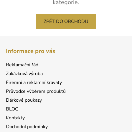
kategorie.
ZPĚT DO OBCHODU
Z
á
Informace pro vás
p
a
Reklamační řád
t
Zakázková výroba
í
Firemní a reklamní kravaty
Průvodce výběrem produktů
Dárkové poukazy
BLOG
Kontakty
Obchodní podmínky