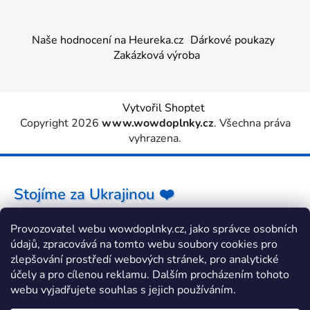
Naše hodnocení na Heureka.cz
Dárkové poukazy
Zakázková výroba
Vytvořil Shoptet
Copyright 2026
www.wowdoplnky.cz
. Všechna práva
vyhrazena.
Stojíme za Ukrajinou ❤️
Provozovatel webu wowdoplnky.cz, jako správce osobních
Jak a čím pomoci »
údajů, zpracovává na tomto webu soubory cookies pro
zlepšování prostředí webových stránek, pro analytické
účely a pro cílenou reklamu. Dalším procházením tohoto
webu vyjadřujete souhlas s jejich používáním.