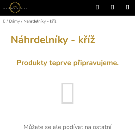
Přejít
Hledat
NÁKUP
na
KOŠÍK
obsah
Domů
/
Dámy
/
Náhrdelníky - kříž
Náhrdelníky - kříž
Produkty teprve připravujeme.
Můžete se ale podívat na ostatní