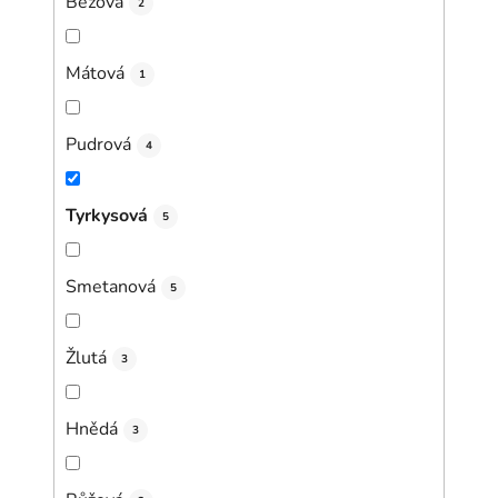
Béžová
2
Mátová
1
Pudrová
4
Tyrkysová
5
Smetanová
5
Žlutá
3
Hnědá
3