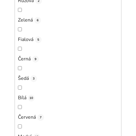
Růžová
2
Zelená
6
Fialová
5
Černá
9
Šedá
3
Bílá
10
Červená
7