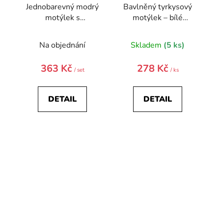
Jednobarevný modrý
Bavlněný tyrkysový
motýlek s
motýlek – bílé
kapesníčkem
puntíky
Na objednání
Skladem
(5 ks)
363 Kč
278 Kč
/ set
/ ks
DETAIL
DETAIL