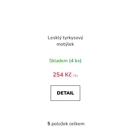
Lesklý tyrkysový
motýlek
Skladem
(4 ks)
254 Kč
/ ks
DETAIL
5
položek celkem
O