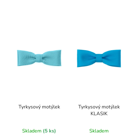
V
ý
p
i
s
p
r
o
d
u
k
t
Tyrkysový motýlek
Tyrkysový motýlek
ů
KLASIK
Skladem
(5 ks)
Skladem