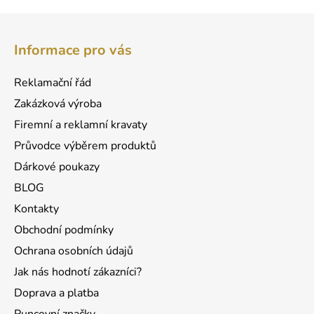
v
l
Z
á
á
d
Informace pro vás
p
a
a
c
Reklamační řád
t
í
Zakázková výroba
p
í
r
Firemní a reklamní kravaty
v
Průvodce výběrem produktů
k
Dárkové poukazy
y
v
BLOG
ý
Kontakty
p
Obchodní podmínky
i
s
Ochrana osobních údajů
u
Jak nás hodnotí zákazníci?
Doprava a platba