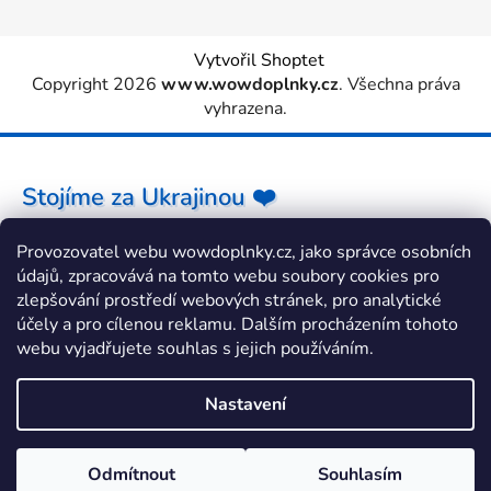
Vytvořil Shoptet
Copyright 2026
www.wowdoplnky.cz
. Všechna práva
vyhrazena.
Stojíme za Ukrajinou ❤️
Provozovatel webu wowdoplnky.cz, jako správce osobních
Jak a čím pomoci »
údajů, zpracovává na tomto webu soubory cookies pro
zlepšování prostředí webových stránek, pro analytické
účely a pro cílenou reklamu. Dalším procházením tohoto
webu vyjadřujete souhlas s jejich používáním.
Nastavení
Odmítnout
Souhlasím