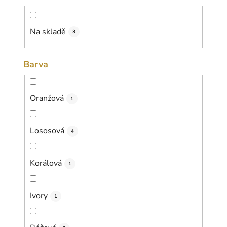
d
u
k
Na skladě
3
t
ů
Barva
Oranžová
1
Lososová
4
Korálová
1
Ivory
1