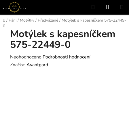
Přejít
Hledat
NÁKUP
na
KOŠÍK
obsah
Domů
/
Páni
/
Motýlky
/
Předvázané
/
Motýlek s kapesníčkem 575-22449-
0
Motýlek s kapesníčkem
575-22449-0
Průměrné
Neohodnoceno
Podrobnosti hodnocení
hodnocení
Značka:
Avantgard
produktu
je
0,0
z
5
hvězdiček.