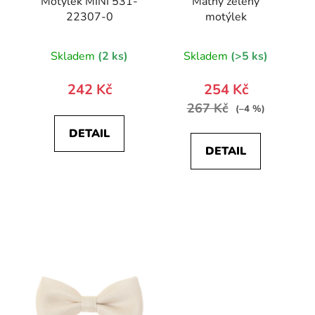
Motýlek MINI 531-
Matný zelený
22307-0
motýlek
Skladem
(2 ks)
Skladem
(>5 ks)
242 Kč
254 Kč
267 Kč
(–4 %)
DETAIL
DETAIL