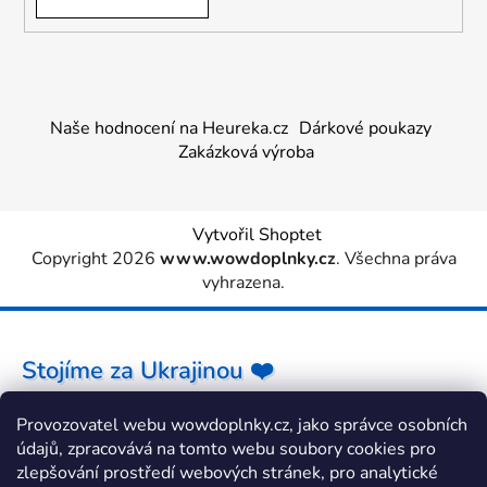
Naše hodnocení na Heureka.cz
Dárkové poukazy
Zakázková výroba
Vytvořil Shoptet
Copyright 2026
www.wowdoplnky.cz
. Všechna práva
vyhrazena.
Stojíme za Ukrajinou ❤️
Provozovatel webu wowdoplnky.cz, jako správce osobních
Jak a čím pomoci »
údajů, zpracovává na tomto webu soubory cookies pro
zlepšování prostředí webových stránek, pro analytické