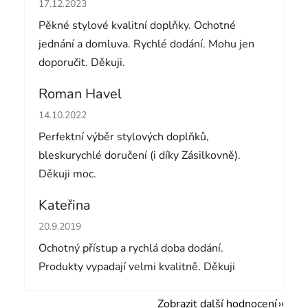
Hodnocení obchodu je 5 z 5 hvězdiček.
17.12.2023
Pěkné stylové kvalitní doplňky. Ochotné
jednání a domluva. Rychlé dodání. Mohu jen
doporučit. Děkuji.
Roman Havel
Hodnocení obchodu je 5 z 5 hvězdiček.
14.10.2022
Perfektní výběr stylových doplňků,
bleskurychlé doručení (i díky Zásilkovně).
Děkuji moc.
Kateřina
Hodnocení obchodu je 5 z 5 hvězdiček.
20.9.2019
Ochotný přístup a rychlá doba dodání.
Produkty vypadají velmi kvalitně. Děkuji
Zobrazit další hodnocení