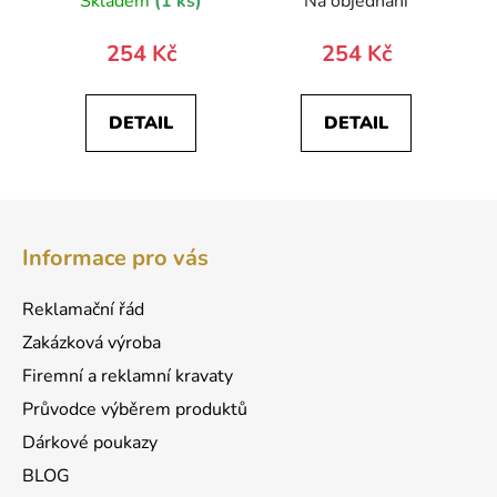
Skladem
(1 ks)
Na objednání
254 Kč
254 Kč
DETAIL
DETAIL
Z
á
Informace pro vás
p
a
Reklamační řád
t
Zakázková výroba
í
Firemní a reklamní kravaty
Průvodce výběrem produktů
Dárkové poukazy
BLOG