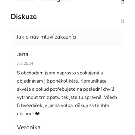
Diskuze
Jana
Hodnocení obchodu je 5 z 5 hvězdiček.
7.3.2024
S obchodem jsem naprosto spokojená a
objednávám již poněkolikáté. Komunikace
skvělá a pokud potřebujete na poslední chvíli
vytrhnout trn z paty, tak jste tu správně. Všech
5 hvězdiček je jasná volba, děkuji za tenhle
obchod! ❤️
Veronika