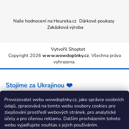
Naše hodnocení na Heureka.cz
Dárkové poukazy
Zakázková výroba
Vytvořil Shoptet
Copyright 2026
www.wowdoplnky.cz
. Všechna práva
vyhrazena.
Stojíme za Ukrajinou ❤️
Provozovatel webu wowdoplnky.cz, jako správce osobních
Jak a čím pomoci »
údajů, zpracovává na tomto webu soubory cookies pro
zlepšování prostředí webových stránek, pro analytické
účely a pro cílenou reklamu. Dalším procházením tohoto
webu vyjadřujete souhlas s jejich používáním.