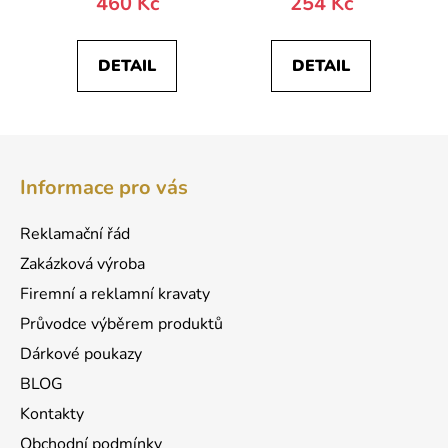
460 Kč
254 Kč
DETAIL
DETAIL
Z
á
Informace pro vás
p
a
Reklamační řád
t
Zakázková výroba
í
Firemní a reklamní kravaty
Průvodce výběrem produktů
Dárkové poukazy
BLOG
Kontakty
Obchodní podmínky