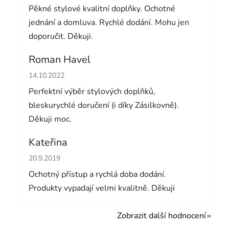
Pěkné stylové kvalitní doplňky. Ochotné
jednání a domluva. Rychlé dodání. Mohu jen
doporučit. Děkuji.
Roman Havel
Hodnocení obchodu je 5 z 5 hvězdiček.
14.10.2022
Perfektní výběr stylových doplňků,
bleskurychlé doručení (i díky Zásilkovně).
Děkuji moc.
Kateřina
Hodnocení obchodu je 5 z 5 hvězdiček.
20.9.2019
Ochotný přístup a rychlá doba dodání.
Produkty vypadají velmi kvalitně. Děkuji
Zobrazit další hodnocení