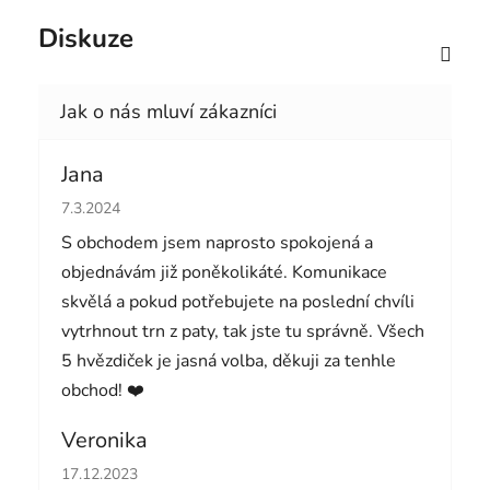
Diskuze
Jana
Hodnocení obchodu je 5 z 5 hvězdiček.
7.3.2024
S obchodem jsem naprosto spokojená a
objednávám již poněkolikáté. Komunikace
skvělá a pokud potřebujete na poslední chvíli
vytrhnout trn z paty, tak jste tu správně. Všech
5 hvězdiček je jasná volba, děkuji za tenhle
obchod! ❤️
Veronika
Hodnocení obchodu je 5 z 5 hvězdiček.
17.12.2023