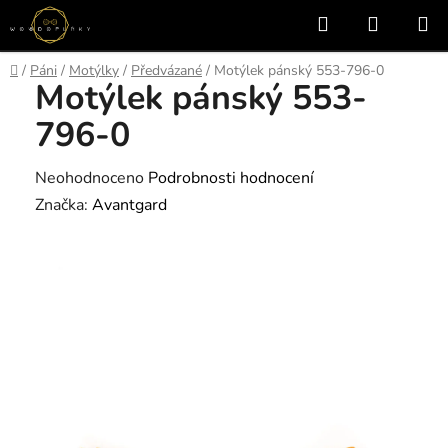
Přejít
Hledat
NÁKUP
na
KOŠÍK
obsah
Domů
/
Páni
/
Motýlky
/
Předvázané
/
Motýlek pánský 553-796-0
Motýlek pánský 553-
796-0
Průměrné
Neohodnoceno
Podrobnosti hodnocení
hodnocení
Značka:
Avantgard
produktu
je
0,0
z
5
hvězdiček.