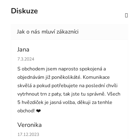
Diskuze
Jana
Hodnocení obchodu je 5 z 5 hvězdiček.
7.3.2024
S obchodem jsem naprosto spokojená a
objednávám již poněkolikáté. Komunikace
skvělá a pokud potřebujete na poslední chvíli
vytrhnout trn z paty, tak jste tu správně. Všech
5 hvězdiček je jasná volba, děkuji za tenhle
obchod! ❤️
Veronika
Hodnocení obchodu je 5 z 5 hvězdiček.
17.12.2023