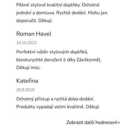
Pěkné stylové kvalitní doplňky. Ochotné
jednání a domluva. Rychlé dodání. Mohu jen
doporučit. Děkuji.
Roman Havel
Hodnocení obchodu je 5 z 5 hvězdiček.
14.10.2022
Perfektní výběr stylových doplňků,
bleskurychlé doručení (i díky Zásilkovně).
Děkuji moc.
Kateřina
Hodnocení obchodu je 5 z 5 hvězdiček.
20.9.2019
Ochotný přístup a rychlá doba dodání.
Produkty vypadají velmi kvalitně. Děkuji
Zobrazit další hodnocení