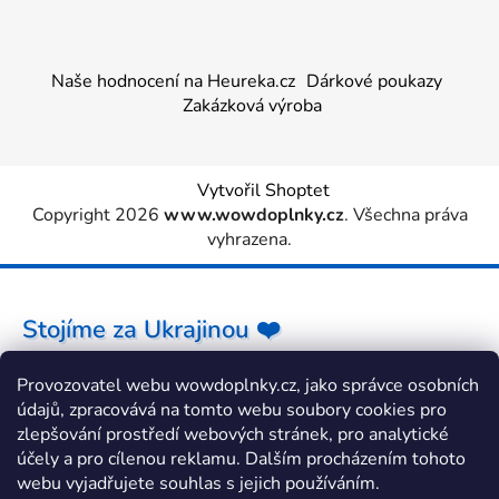
Naše hodnocení na Heureka.cz
Dárkové poukazy
Zakázková výroba
Vytvořil Shoptet
Copyright 2026
www.wowdoplnky.cz
. Všechna práva
vyhrazena.
Stojíme za Ukrajinou ❤️
Provozovatel webu wowdoplnky.cz, jako správce osobních
Jak a čím pomoci »
údajů, zpracovává na tomto webu soubory cookies pro
zlepšování prostředí webových stránek, pro analytické
účely a pro cílenou reklamu. Dalším procházením tohoto
webu vyjadřujete souhlas s jejich používáním.