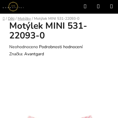
Přejít
Hledat
NÁKUP
na
KOŠÍK
obsah
Domů
/
Děti
/
Motýlky
/
Motýlek MINI 531-22093-0
Motýlek MINI 531-
22093-0
Průměrné
Neohodnoceno
Podrobnosti hodnocení
hodnocení
Značka:
Avantgard
produktu
je
0,0
z
5
hvězdiček.