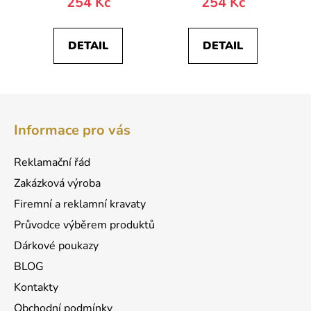
254 Kč
254 Kč
DETAIL
DETAIL
Z
á
Informace pro vás
p
a
Reklamační řád
t
Zakázková výroba
í
Firemní a reklamní kravaty
Průvodce výběrem produktů
Dárkové poukazy
BLOG
Kontakty
Obchodní podmínky