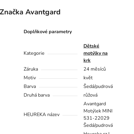
Značka
Avantgard
Doplňkové parametry
Dětské
Kategorie
motýlky na
krk
Záruka
24 měsíců
Motiv
květ
Barva
Šedá/pudrová
Druhá barva
růžová
Avantgard
Motýlek MINI
HEUREKA název
531-22029
Šedá/pudrová
Heureka.cz |