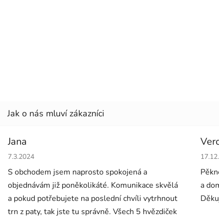
Jana
Ver
Hodnocení obchodu je 5 z 5 hvězdiček.
Hodno
7.3.2024
17.12
S obchodem jsem naprosto spokojená a
Pěkné
objednávám již poněkolikáté. Komunikace skvělá
a dom
a pokud potřebujete na poslední chvíli vytrhnout
Děkuj
trn z paty, tak jste tu správně. Všech 5 hvězdiček