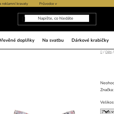
a reklamní kravaty
Průvodce výběrem produktů
Dárkové po
Dřevěné doplňky
Na svatbu
Dárkové krabičky
Domů
/
Děti
/
Průměr
Neoho
hodnoc
Značka
produk
Velikos
je
0,0