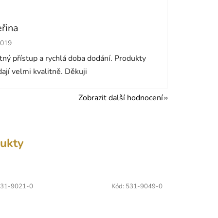
eřina
cení obchodu je 5 z 5 hvězdiček.
2019
ný přístup a rychlá doba dodání. Produkty
ají velmi kvalitně. Děkuji
Zobrazit další hodnocení
ukty
31-9021-0
Kód:
531-9049-0