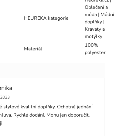
Oblečení a
móda | Módní
HEUREKA kategorie
doplňky |
Kravaty a
motýlky
100%
Materiál
polyester
onika
cení obchodu je 5 z 5 hvězdiček.
.2023
 stylové kvalitní doplňky. Ochotné jednání
luva. Rychlé dodání. Mohu jen doporučit.
i.