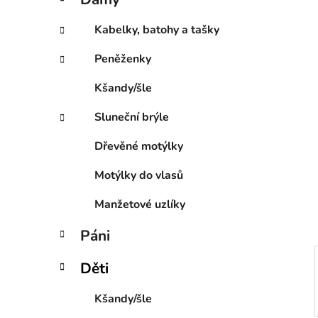
e
p
g
a
Kabelky, batohy a tašky
o
n
r
Peněženky
e
i
l
e
Kšandy/šle
Sluneční brýle
Dřevěné motýlky
Motýlky do vlasů
Manžetové uzlíky
Páni
Děti
Kšandy/šle