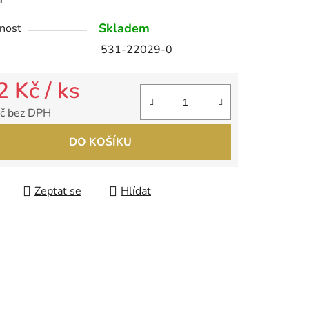
Skladem
nost
ek.
531-22029-0
2 Kč
/ ks
č bez DPH
 cena:
DO KOŠÍKU
Zeptat se
Hlídat