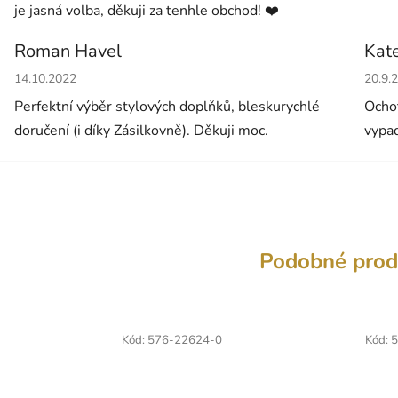
je jasná volba, děkuji za tenhle obchod! ❤️
Roman Havel
Kat
Hodnocení obchodu je 5 z 5 hvězdiček.
Hodno
14.10.2022
20.9.
Perfektní výběr stylových doplňků, bleskurychlé
Ochot
doručení (i díky Zásilkovně). Děkuji moc.
vypad
Podobné prod
Kód:
576-22624-0
Kód:
5