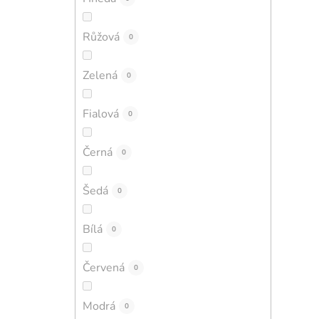
Růžová
0
Zelená
0
Fialová
0
Černá
0
Šedá
0
Bílá
0
Červená
0
Modrá
0