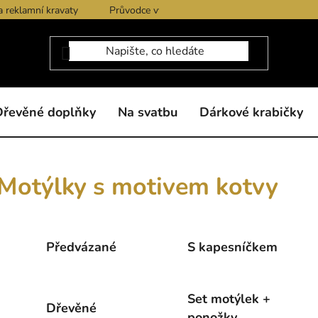
a reklamní kravaty
Průvodce výběrem produktů
Dárkové po
Dřevěné doplňky
Na svatbu
Dárkové krabičky
Motýlky s motivem kotvy
Předvázané
S kapesníčkem
Set motýlek +
Dřevěné
ponožky