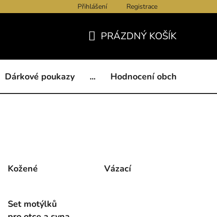
Přihlášení
Registrace
ukazy
BLOG
Kontakty
Obchodní podmínky
Och
PRÁZDNÝ KOŠÍK
NÁKUPNÍ
KOŠÍK
Dárkové poukazy
...
Hodnocení obchodu
B
Kožené
Vázací
Set motýlků
pro otce a syna