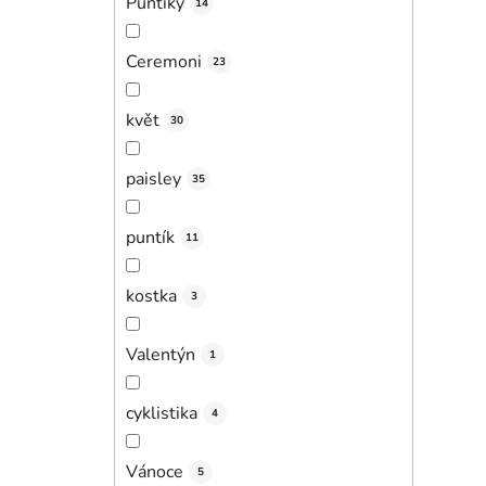
Puntíky
14
Ceremoni
23
květ
30
paisley
35
puntík
11
kostka
3
Valentýn
1
cyklistika
4
Vánoce
5