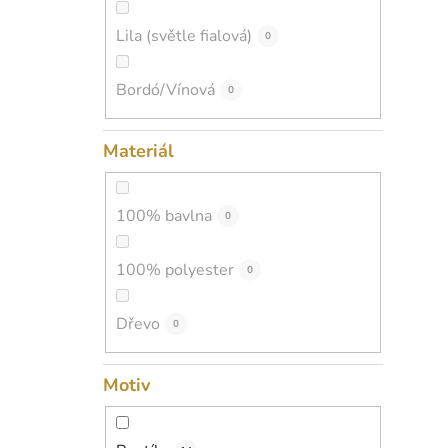
Lila (světle fialová)
0
Bordó/Vínová
0
Materiál
100% bavlna
0
100% polyester
0
Dřevo
0
Motiv