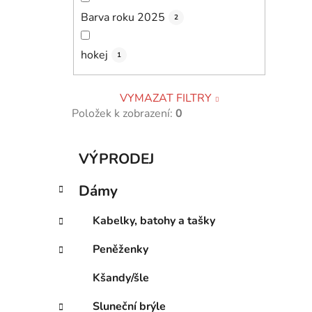
Barva roku 2025
2
hokej
1
VYMAZAT FILTRY
Položek k zobrazení:
0
K
Přeskočit
VÝPRODEJ
a
kategorie
t
Dámy
e
g
Kabelky, batohy a tašky
o
r
Peněženky
i
e
Kšandy/šle
Sluneční brýle