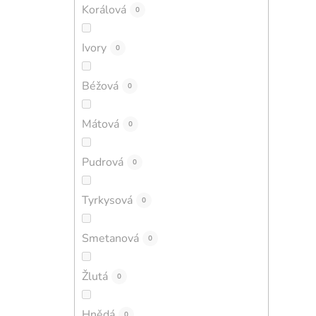
Korálová
0
Ivory
0
Béžová
0
Mátová
0
Pudrová
0
Tyrkysová
0
Smetanová
0
Žlutá
0
Hnědá
0