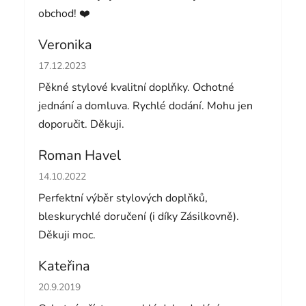
obchod! ❤️
Veronika
Hodnocení obchodu je 5 z 5 hvězdiček.
17.12.2023
Pěkné stylové kvalitní doplňky. Ochotné
jednání a domluva. Rychlé dodání. Mohu jen
doporučit. Děkuji.
Roman Havel
Hodnocení obchodu je 5 z 5 hvězdiček.
14.10.2022
Perfektní výběr stylových doplňků,
bleskurychlé doručení (i díky Zásilkovně).
Děkuji moc.
Kateřina
Hodnocení obchodu je 5 z 5 hvězdiček.
20.9.2019