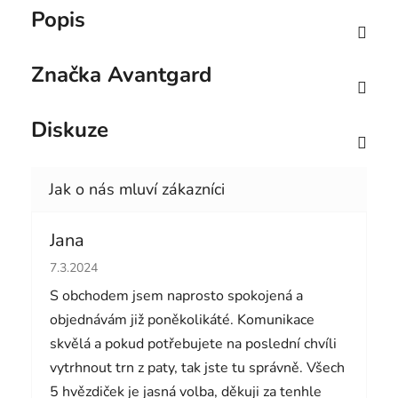
Popis
Značka
Avantgard
Diskuze
Jana
Hodnocení obchodu je 5 z 5 hvězdiček.
7.3.2024
S obchodem jsem naprosto spokojená a
objednávám již poněkolikáté. Komunikace
skvělá a pokud potřebujete na poslední chvíli
vytrhnout trn z paty, tak jste tu správně. Všech
5 hvězdiček je jasná volba, děkuji za tenhle