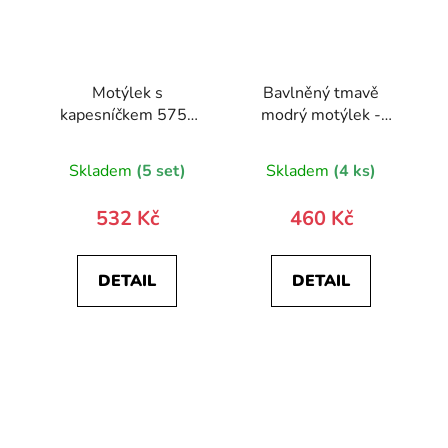
Motýlek s
Bavlněný tmavě
kapesníčkem 575-
modrý motýlek -
22635-0
barevný květovaný
vzor
Skladem
(5 set)
Skladem
(4 ks)
532 Kč
460 Kč
DETAIL
DETAIL