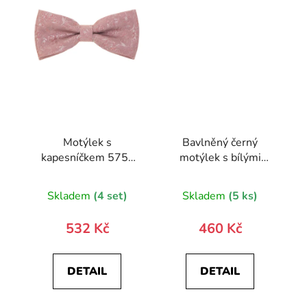
Motýlek s
Bavlněný černý
kapesníčkem 575-
motýlek s bílými
22453-0
puntíky
Skladem
(4 set)
Skladem
(5 ks)
532 Kč
460 Kč
DETAIL
DETAIL