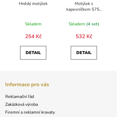
Hnědý motýlek
Motýlek s
kapesníčkem 575-
22330-0
Skladem
Skladem
(4 set)
254 Kč
532 Kč
DETAIL
DETAIL
Z
á
Informace pro vás
p
a
Reklamační řád
t
Zakázková výroba
í
Firemní a reklamní kravaty