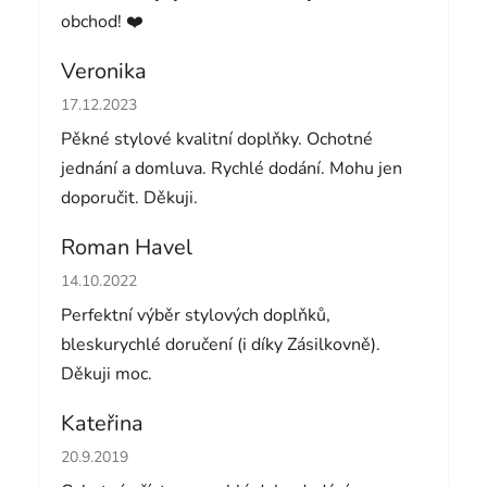
obchod! ❤️
Veronika
Hodnocení obchodu je 5 z 5 hvězdiček.
17.12.2023
Pěkné stylové kvalitní doplňky. Ochotné
jednání a domluva. Rychlé dodání. Mohu jen
doporučit. Děkuji.
Roman Havel
Hodnocení obchodu je 5 z 5 hvězdiček.
14.10.2022
Perfektní výběr stylových doplňků,
bleskurychlé doručení (i díky Zásilkovně).
Děkuji moc.
Kateřina
Hodnocení obchodu je 5 z 5 hvězdiček.
20.9.2019