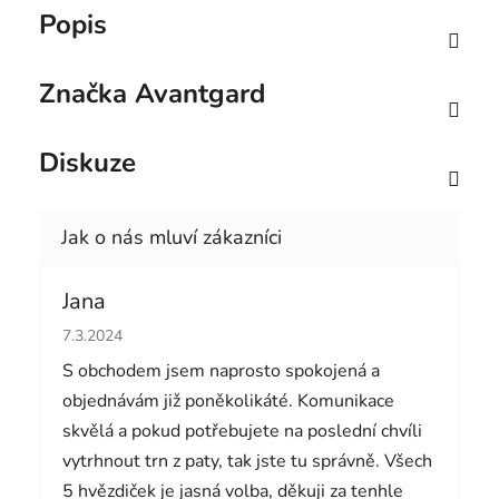
Popis
Značka
Avantgard
Diskuze
Jana
Hodnocení obchodu je 5 z 5 hvězdiček.
7.3.2024
S obchodem jsem naprosto spokojená a
objednávám již poněkolikáté. Komunikace
skvělá a pokud potřebujete na poslední chvíli
vytrhnout trn z paty, tak jste tu správně. Všech
5 hvězdiček je jasná volba, děkuji za tenhle