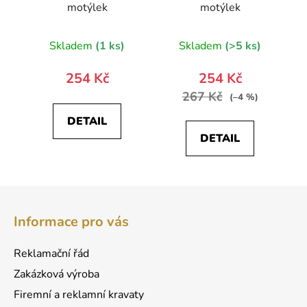
motýlek
motýlek
Skladem
(1 ks)
Skladem
(>5 ks)
254 Kč
254 Kč
267 Kč
(–4 %)
DETAIL
DETAIL
Z
á
Informace pro vás
p
a
Reklamační řád
t
Zakázková výroba
í
Firemní a reklamní kravaty