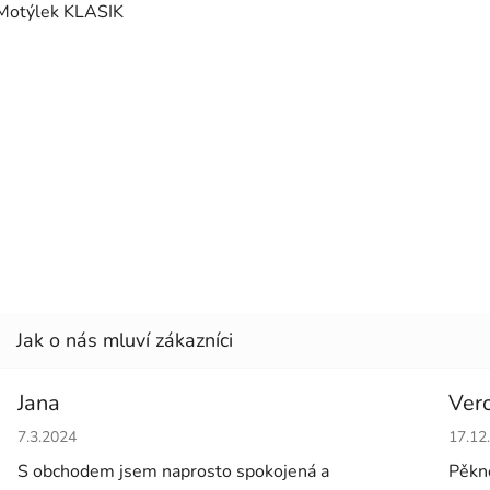
Motýlek KLASIK
Jana
Ver
Hodnocení obchodu je 5 z 5 hvězdiček.
Hodno
7.3.2024
17.12
S obchodem jsem naprosto spokojená a
Pěkné