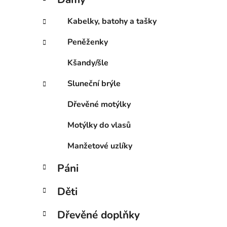
e
p
g
a
Kabelky, batohy a tašky
o
n
r
Peněženky
e
i
l
e
Kšandy/šle
Sluneční brýle
Dřevěné motýlky
Motýlky do vlasů
Manžetové uzlíky
Páni
Děti
Dřevěné doplňky