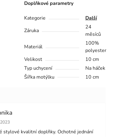
Doplňkové parametry
Kategorie
Další
24
Záruka
měsíců
100%
Materiál
polyester
Velikost
10 cm
Typ uchycení
Na háček
Šířka motýlku
10 cm
onika
cení obchodu je 5 z 5 hvězdiček.
.2023
 stylové kvalitní doplňky. Ochotné jednání