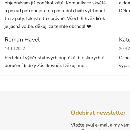
objednávám již poněkolikáté. Komunikace skvělá
a dom
a pokud potřebujete na poslední chvíli vytrhnout
Děkuj
trn z paty, tak jste tu správně. Všech 5 hvězdiček
je jasná volba, děkuji za tenhle obchod! ❤️
Roman Havel
Kat
Hodnocení obchodu je 5 z 5 hvězdiček.
Hodno
14.10.2022
20.9.
Perfektní výběr stylových doplňků, bleskurychlé
Ochot
doručení (i díky Zásilkovně). Děkuji moc.
vypad
Odebírat newsletter
Vložte svůj e-mail a my vám