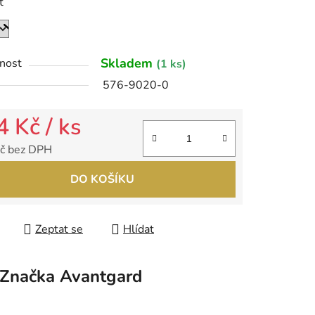
t
ek.
Skladem
nost
(1 ks)
576-9020-0
4 Kč
/ ks
č bez DPH
 cena:
DO KOŠÍKU
Zeptat se
Hlídat
Značka
Avantgard