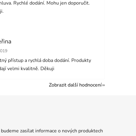
luva. Rychlé dodání. Mohu jen doporučit.
i.
eřina
cení obchodu je 5 z 5 hvězdiček.
2019
ný přístup a rychlá doba dodání. Produkty
ají velmi kvalitně. Děkuji
Zobrazit další hodnocení
 budeme zasílat informace o nových produktech