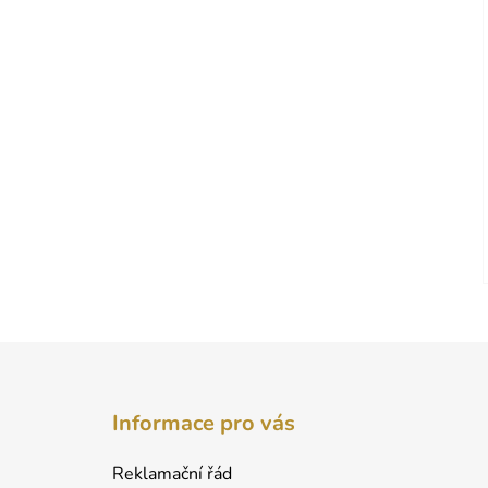
Z
á
Informace pro vás
p
a
Reklamační řád