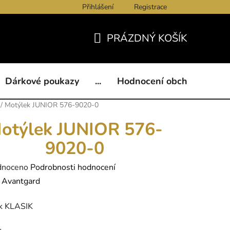
Přihlášení
Registrace
ukazy
BLOG
Kontakty
Obchodní podmínky
Och
PRÁZDNÝ KOŠÍK
NÁKUPNÍ
KOŠÍK
Dárkové poukazy
...
Hodnocení obchodu
B
/
Motýlek JUNIOR 576-9020-0
otýlek JUNIOR 576-
9020-0
né
dnoceno
Podrobnosti hodnocení
ení
:
Avantgard
tu
k KLASIK