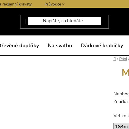
a reklamní kravaty
Průvodce výběrem produktů
Dárkové po
Dřevěné doplňky
Na svatbu
Dárkové krabičky
Domů
/
Páni
M
Průměr
Neoho
hodnoc
Značka
produk
Velikos
je
0,0