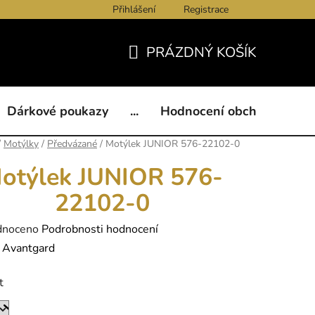
Přihlášení
Registrace
ukazy
BLOG
Kontakty
Obchodní podmínky
Och
PRÁZDNÝ KOŠÍK
NÁKUPNÍ
KOŠÍK
Dárkové poukazy
...
Hodnocení obchodu
B
/
Motýlky
/
Předvázané
/
Motýlek JUNIOR 576-22102-0
otýlek JUNIOR 576-
22102-0
né
dnoceno
Podrobnosti hodnocení
ení
:
Avantgard
tu
t