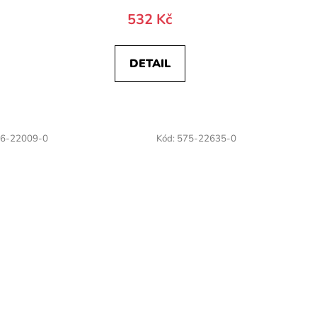
532 Kč
)
DETAIL
6-22009-0
Kód:
575-22635-0