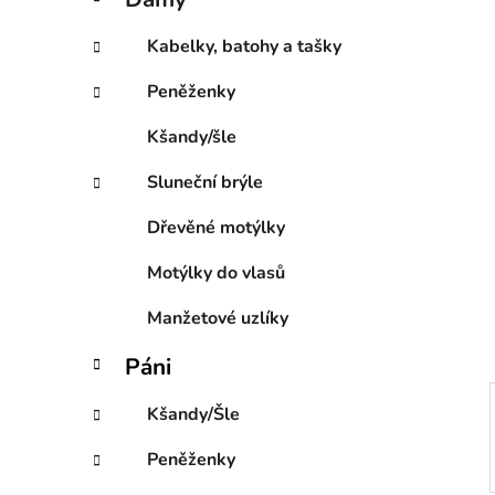
e
p
g
a
Kabelky, batohy a tašky
o
n
r
Peněženky
e
i
l
e
Kšandy/šle
Sluneční brýle
Dřevěné motýlky
Motýlky do vlasů
Manžetové uzlíky
Páni
Kšandy/Šle
Peněženky