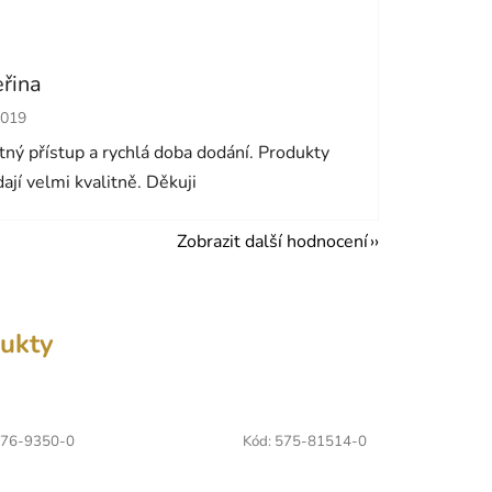
eřina
cení obchodu je 5 z 5 hvězdiček.
2019
ný přístup a rychlá doba dodání. Produkty
ají velmi kvalitně. Děkuji
Zobrazit další hodnocení
ukty
76-9350-0
Kód:
575-81514-0