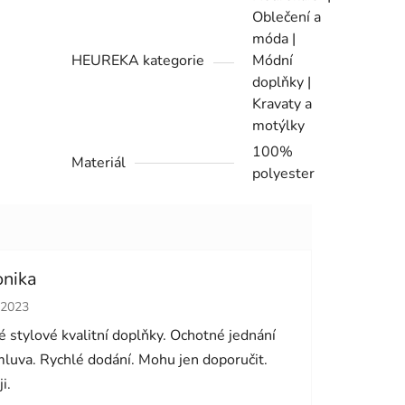
Oblečení a
móda |
HEUREKA kategorie
Módní
doplňky |
Kravaty a
motýlky
100%
Materiál
polyester
onika
cení obchodu je 5 z 5 hvězdiček.
.2023
 stylové kvalitní doplňky. Ochotné jednání
luva. Rychlé dodání. Mohu jen doporučit.
i.