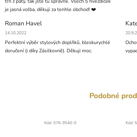
trn z paty, tak jste tu správně. Všech 5 hvězdiček
je jasná volba, děkuji za tenhle obchod! ❤️
Roman Havel
Kat
Hodnocení obchodu je 5 z 5 hvězdiček.
Hodno
14.10.2022
20.9.
Perfektní výběr stylových doplňků, bleskurychlé
Ochot
doručení (i díky Zásilkovně). Děkuji moc.
vypad
Podobné prod
Kód:
576-9540-0
Kód:
5