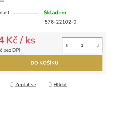
Skladem
nost
ek.
576-22102-0
4 Kč
/ ks
č bez DPH
 cena:
DO KOŠÍKU
Zeptat se
Hlídat