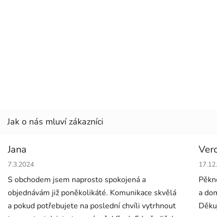
Jana
Ver
Hodnocení obchodu je 5 z 5 hvězdiček.
Hodno
7.3.2024
17.12
S obchodem jsem naprosto spokojená a
Pěkné
objednávám již poněkolikáté. Komunikace skvělá
a dom
a pokud potřebujete na poslední chvíli vytrhnout
Děkuj