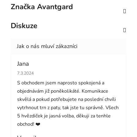
Značka
Avantgard
Diskuze
Jana
Hodnocení obchodu je 5 z 5 hvězdiček.
7.3.2024
S obchodem jsem naprosto spokojená a
objednávám již poněkolikáté. Komunikace
skvělá a pokud potřebujete na poslední chvíli
vytrhnout trn z paty, tak jste tu správně. Všech
5 hvězdiček je jasná volba, děkuji za tenhle
obchod! ❤️