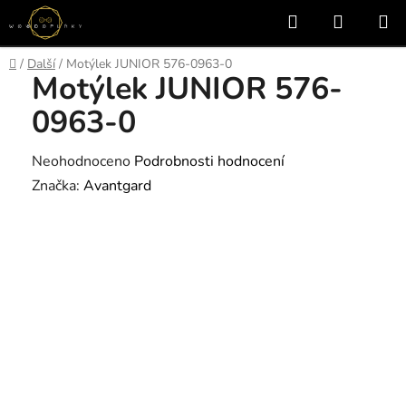
Přejít
Hledat
NÁKUP
na
KOŠÍK
obsah
Domů
/
Další
/
Motýlek JUNIOR 576-0963-0
Motýlek JUNIOR 576-
0963-0
Průměrné
Neohodnoceno
Podrobnosti hodnocení
hodnocení
Značka:
Avantgard
produktu
je
0,0
z
5
hvězdiček.