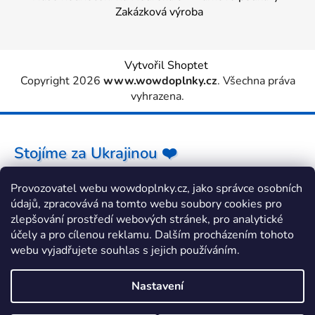
Zakázková výroba
Vytvořil Shoptet
Copyright 2026
www.wowdoplnky.cz
. Všechna práva
vyhrazena.
Stojíme za Ukrajinou ❤️
Provozovatel webu wowdoplnky.cz, jako správce osobních
Jak a čím pomoci »
údajů, zpracovává na tomto webu soubory cookies pro
zlepšování prostředí webových stránek, pro analytické
účely a pro cílenou reklamu. Dalším procházením tohoto
webu vyjadřujete souhlas s jejich používáním.
Nastavení