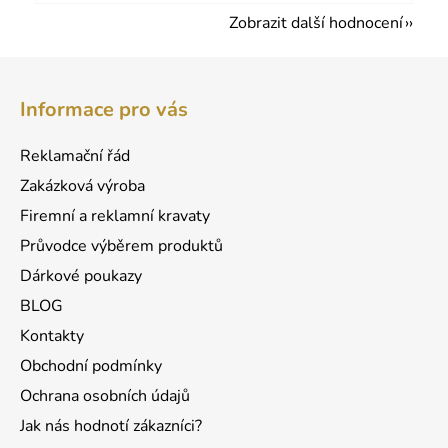
Zobrazit další hodnocení
Z
á
Informace pro vás
p
a
Reklamační řád
t
Zakázková výroba
í
Firemní a reklamní kravaty
Průvodce výběrem produktů
Dárkové poukazy
BLOG
Kontakty
Obchodní podmínky
Ochrana osobních údajů
Jak nás hodnotí zákazníci?