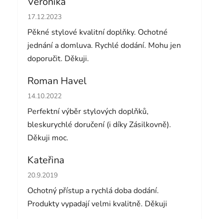
Veronika
Hodnocení obchodu je 5 z 5 hvězdiček.
17.12.2023
Pěkné stylové kvalitní doplňky. Ochotné
jednání a domluva. Rychlé dodání. Mohu jen
doporučit. Děkuji.
Roman Havel
Hodnocení obchodu je 5 z 5 hvězdiček.
14.10.2022
Perfektní výběr stylových doplňků,
bleskurychlé doručení (i díky Zásilkovně).
Děkuji moc.
Kateřina
Hodnocení obchodu je 5 z 5 hvězdiček.
20.9.2019
Ochotný přístup a rychlá doba dodání.
Produkty vypadají velmi kvalitně. Děkuji