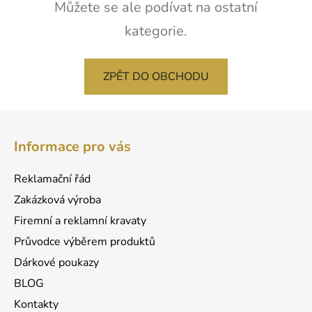
Můžete se ale podívat na ostatní
kategorie.
ZPĚT DO OBCHODU
Z
á
Informace pro vás
p
a
Reklamační řád
t
Zakázková výroba
í
Firemní a reklamní kravaty
Průvodce výběrem produktů
Dárkové poukazy
BLOG
Kontakty