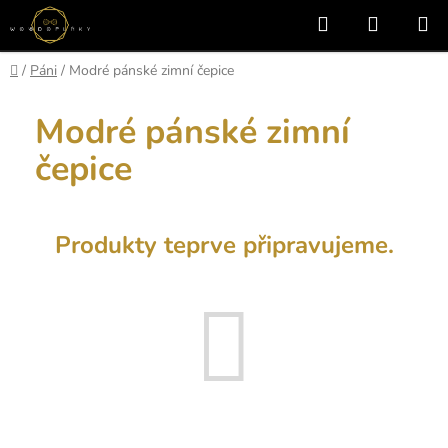
Přejít
Hledat
NÁKUP
na
KOŠÍK
obsah
Domů
/
Páni
/
Modré pánské zimní čepice
Modré pánské zimní
čepice
Produkty teprve připravujeme.