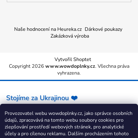
Naše hodnocení na Heureka.cz
Dárkové poukazy
Zakázková výroba
Vytvořil Shoptet
Copyright 2026
www.wowdoplnky.cz
. Všechna práva
vyhrazena.
Stojíme za Ukrajinou ❤️
Provozovatel webu wowdoplnky.cz, jako správce osobních
Jak a čím pomoci »
údajů, zpracovává na tomto webu soubory cookies pro
zlepšování prostředí webových stránek, pro analytické
účely a pro cílenou reklamu. Dalším procházením tohoto