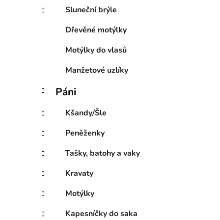
Sluneční brýle
Dřevěné motýlky
Motýlky do vlasů
Manžetové uzlíky
Páni
Kšandy/Šle
Peněženky
Tašky, batohy a vaky
Kravaty
Motýlky
Kapesníčky do saka