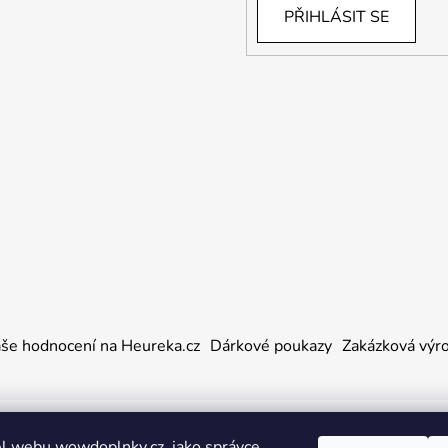
PŘIHLÁSIT SE
še hodnocení na Heureka.cz
Dárkové poukazy
Zakázková výr
a práva vyhrazena.
l webu wowdoplnky.cz, jako správce