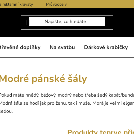
a reklamní kravaty
Průvodce výběrem produktů
Dárkové po
Dřevěné doplňky
Na svatbu
Dárkové krabičky
Modré pánské šály
Pokud máte hnědý, béžový, modrý nebo třeba šedý kabát/bundu,
Modrá šála se hodí jak pro ženu, tak i muže. Morá je velmi elga
šedou.
Produkty teprve při