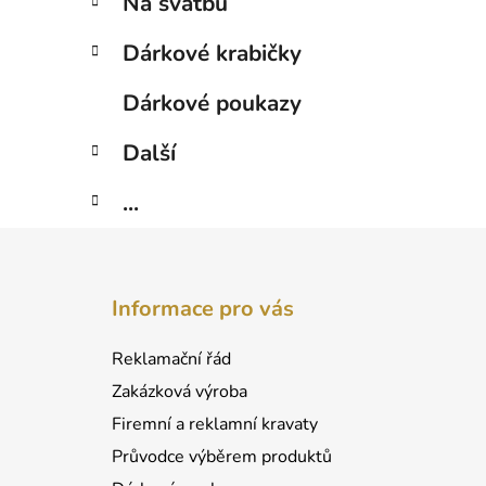
Na svatbu
Dárkové krabičky
Dárkové poukazy
Další
...
Z
á
Informace pro vás
p
a
Reklamační řád
t
Zakázková výroba
í
Firemní a reklamní kravaty
Průvodce výběrem produktů