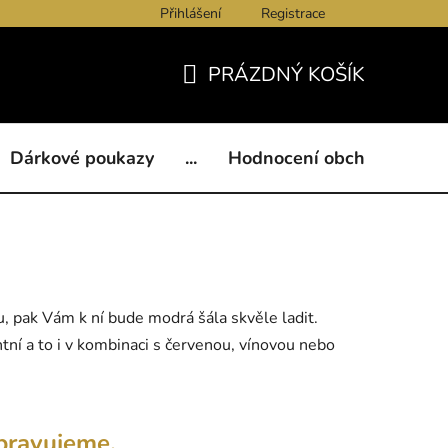
Přihlášení
Registrace
ukazy
BLOG
Kontakty
Obchodní podmínky
Och
PRÁZDNÝ KOŠÍK
NÁKUPNÍ
KOŠÍK
Dárkové poukazy
...
Hodnocení obchodu
B
 pak Vám k ní bude modrá šála skvěle ladit.
ntní a to i v kombinaci s červenou, vínovou nebo
pravujeme.