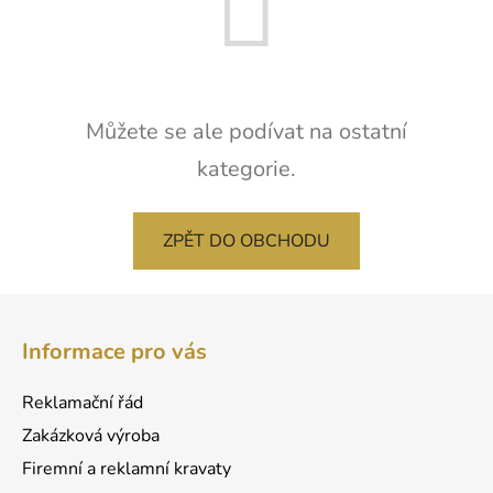
Můžete se ale podívat na ostatní
kategorie.
ZPĚT DO OBCHODU
Z
á
Informace pro vás
p
a
Reklamační řád
t
Zakázková výroba
í
Firemní a reklamní kravaty