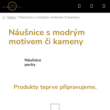
Přejít
Hledat
NÁKUP
na
KOŠÍK
obsah
Domů
/
Dámy
/
Náušnice s modrým motivem či kameny
Náušnice s modrým
motivem či kameny
Náušnice
pecky
Produkty teprve připravujeme.