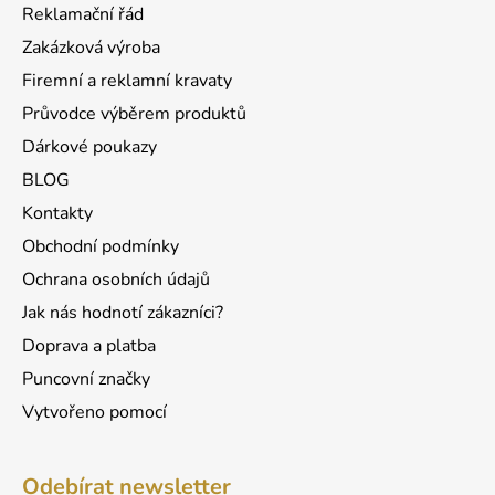
a
c
Reklamační řád
t
í
Zakázková výroba
p
í
r
Firemní a reklamní kravaty
v
Průvodce výběrem produktů
k
Dárkové poukazy
y
v
BLOG
ý
Kontakty
p
Obchodní podmínky
i
s
Ochrana osobních údajů
u
Jak nás hodnotí zákazníci?
Doprava a platba
Puncovní značky
Vytvořeno pomocí
Odebírat newsletter