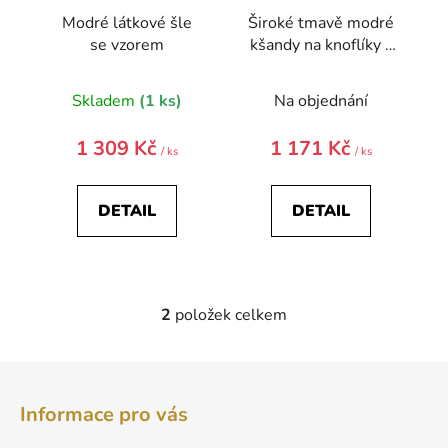
t
Modré látkové šle
Široké tmavě modré
ů
se vzorem
kšandy na knoflíky –
béžový střed
Skladem
(1 ks)
Na objednání
1 309 Kč
1 171 Kč
/ ks
/ ks
DETAIL
DETAIL
2
položek celkem
O
v
l
Z
á
á
d
Informace pro vás
p
a