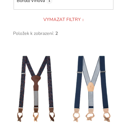
Bordó/Vínová
1
VYMAZAT FILTRY
Položek k zobrazení:
2
V
ý
p
i
s
p
r
o
d
u
k