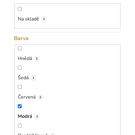
d
u
k
Na skladě
1
t
ů
Barva
Hnědá
2
Šedá
1
Červená
2
Modrá
2