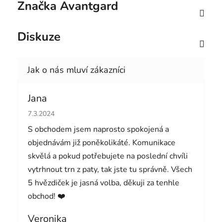
Značka
Avantgard
Diskuze
Jana
Hodnocení obchodu je 5 z 5 hvězdiček.
7.3.2024
S obchodem jsem naprosto spokojená a
objednávám již poněkolikáté. Komunikace
skvělá a pokud potřebujete na poslední chvíli
vytrhnout trn z paty, tak jste tu správně. Všech
5 hvězdiček je jasná volba, děkuji za tenhle
obchod! ❤️
Veronika