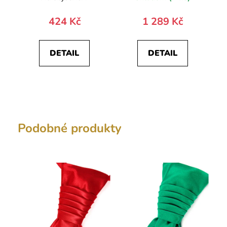
krabičce 876-
630663-0
424 Kč
1 289 Kč
DETAIL
DETAIL
Podobné produkty