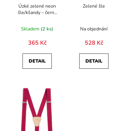
Úzké zelené neon
Zelené šle
šle/kšandy – černý
střed
Skladem
(2 ks)
Na objednání
365 Kč
528 Kč
DETAIL
DETAIL