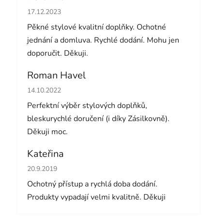
Hodnocení obchodu je 5 z 5 hvězdiček.
17.12.2023
Pěkné stylové kvalitní doplňky. Ochotné
jednání a domluva. Rychlé dodání. Mohu jen
doporučit. Děkuji.
Roman Havel
Hodnocení obchodu je 5 z 5 hvězdiček.
14.10.2022
Perfektní výběr stylových doplňků,
bleskurychlé doručení (i díky Zásilkovně).
Děkuji moc.
Kateřina
Hodnocení obchodu je 5 z 5 hvězdiček.
20.9.2019
Ochotný přístup a rychlá doba dodání.
Produkty vypadají velmi kvalitně. Děkuji