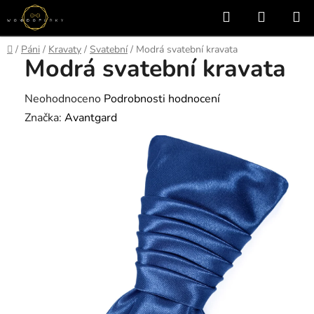
Přejít
Hledat
NÁKUP
na
KOŠÍK
obsah
Domů
/
Páni
/
Kravaty
/
Svatební
/
Modrá svatební kravata
Modrá svatební kravata
Průměrné
Neohodnoceno
Podrobnosti hodnocení
hodnocení
Značka:
Avantgard
produktu
je
0,0
z
5
hvězdiček.