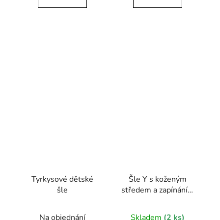
Tyrkysové dětské
Šle Y s koženým
šle
středem a zapínáním
na klipy - 35 mm - v
dřevěné dárkové
Na objednání
Skladem
(2 ks)