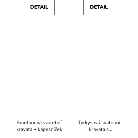
DETAIL
DETAIL
Smetanová svatební
Tyrkysová svatební
kravata + kapesníček
kravata s
kapesníčkem