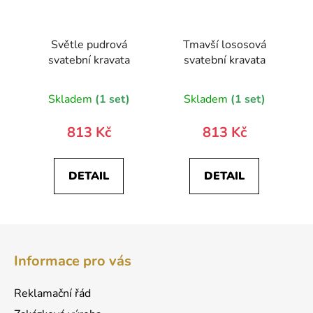
Světle pudrová
Tmavší lososová
svatební kravata
svatební kravata
Skladem
(1 set)
Skladem
(1 set)
813 Kč
813 Kč
DETAIL
DETAIL
Z
á
Informace pro vás
p
a
Reklamační řád
t