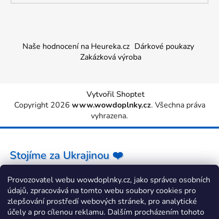
Naše hodnocení na Heureka.cz
Dárkové poukazy
Zakázková výroba
Vytvořil Shoptet
Copyright 2026
www.wowdoplnky.cz
. Všechna práva
vyhrazena.
Stojíme za Ukrajinou ❤️
Provozovatel webu wowdoplnky.cz, jako správce osobních
Jak a čím pomoci »
údajů, zpracovává na tomto webu soubory cookies pro
zlepšování prostředí webových stránek, pro analytické
účely a pro cílenou reklamu. Dalším procházením tohoto