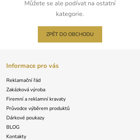
Můžete se ale podívat na ostatní
kategorie.
ZPĚT DO OBCHODU
Z
á
Informace pro vás
p
a
Reklamační řád
t
Zakázková výroba
í
Firemní a reklamní kravaty
Průvodce výběrem produktů
Dárkové poukazy
BLOG
Kontakty