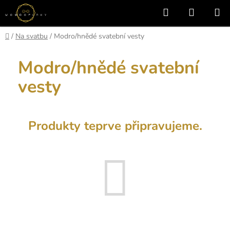
Přejít
Hledat
NÁKUP
na
KOŠÍK
obsah
Domů
/
Na svatbu
/
Modro/hnědé svatební vesty
Modro/hnědé svatební
vesty
Produkty teprve připravujeme.