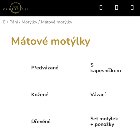
Přejít
Hledat
NÁKUP
na
KOŠÍK
obsah
Domů
/
Páni
/
Motýlky
/
Mátové motýlky
Mátové motýlky
S
Předvázané
kapesníčkem
Kožené
Vázací
Set motýlek
Dřevěné
+ ponožky