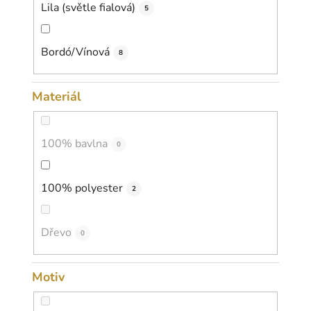
Lila (světle fialová)
5
Bordó/Vínová
8
Materiál
100% bavlna
0
100% polyester
2
Dřevo
0
Motiv