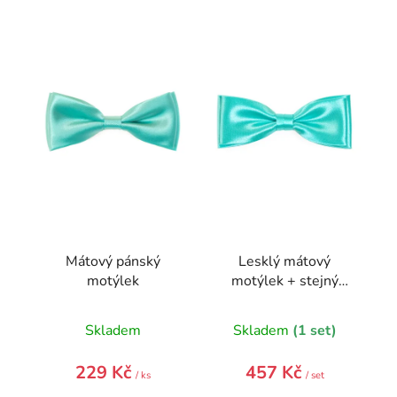
V
ý
p
i
s
p
r
o
d
u
k
t
Mátový pánský
Lesklý mátový
ů
motýlek
motýlek + stejný
kapesníček
Skladem
Skladem
(1 set)
229 Kč
457 Kč
/ ks
/ set