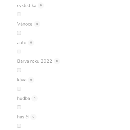
cyklistika
0
Vánoce
0
auto
0
Barva roku 2022
0
káva
0
hudba
0
hasiči
0