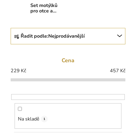
Set motýlků
pro otce a
syna
Ř
Řadit podle:
Nejprodávanější
a
z
e
Cena
n
í
229
Kč
457
Kč
p
r
o
d
u
k
Na skladě
1
t
ů