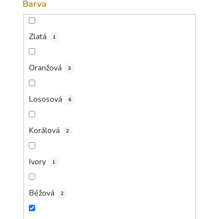
Barva
Zlatá
1
Oranžová
3
Lososová
6
Korálová
2
Ivory
1
Béžová
2