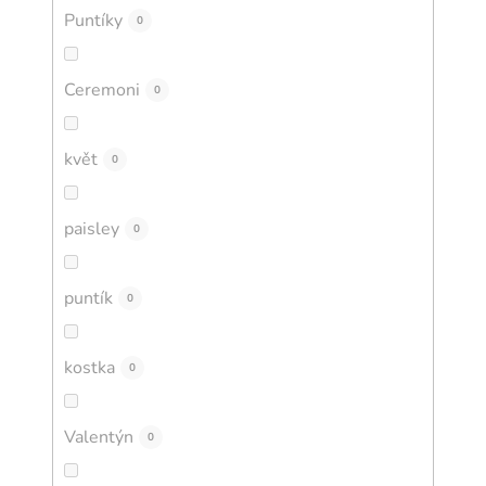
Puntíky
0
Ceremoni
0
květ
0
paisley
0
puntík
0
kostka
0
Valentýn
0