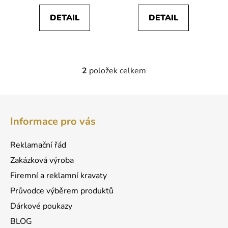
DETAIL
DETAIL
2
položek celkem
O
v
l
Z
á
á
d
Informace pro vás
p
a
a
c
Reklamační řád
t
í
Zakázková výroba
p
í
r
Firemní a reklamní kravaty
v
Průvodce výběrem produktů
k
Dárkové poukazy
y
v
BLOG