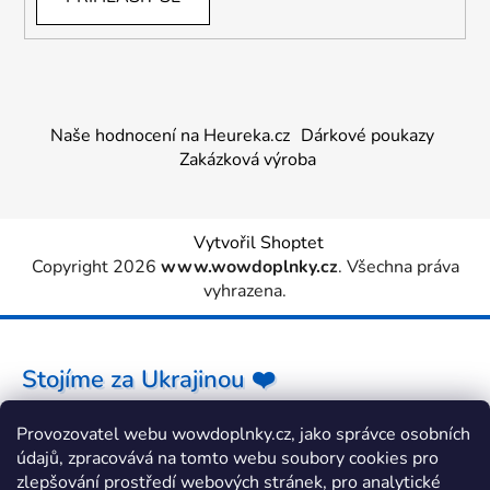
Naše hodnocení na Heureka.cz
Dárkové poukazy
Zakázková výroba
Vytvořil Shoptet
Copyright 2026
www.wowdoplnky.cz
. Všechna práva
vyhrazena.
Stojíme za Ukrajinou ❤️
Provozovatel webu wowdoplnky.cz, jako správce osobních
Jak a čím pomoci »
údajů, zpracovává na tomto webu soubory cookies pro
zlepšování prostředí webových stránek, pro analytické