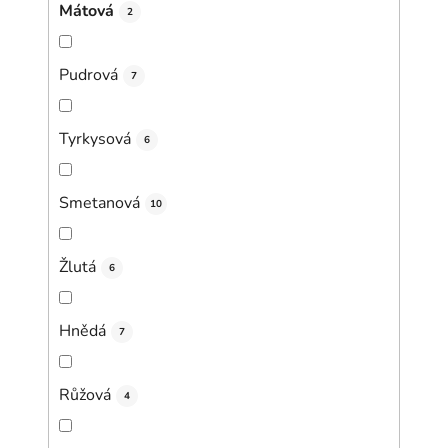
Mátová
2
Pudrová
7
Tyrkysová
6
Smetanová
10
Žlutá
6
Hnědá
7
Růžová
4