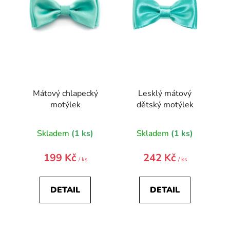
p
r
o
d
u
k
t
Mátový chlapecký
Lesklý mátový
ů
motýlek
dětský motýlek
Skladem
(1 ks)
Skladem
(1 ks)
199 Kč
242 Kč
/ ks
/ ks
DETAIL
DETAIL