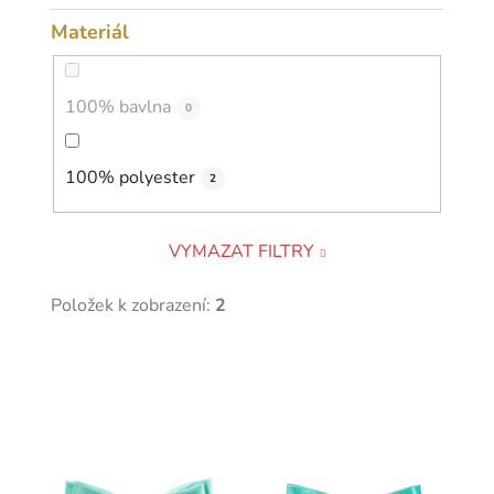
Materiál
100% bavlna
0
100% polyester
2
VYMAZAT FILTRY
Položek k zobrazení:
2
V
ý
p
i
s