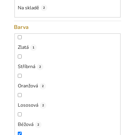
k
Na skladě
2
t
ů
Barva
Zlatá
1
Stříbrná
2
Oranžová
2
Lososová
2
Béžová
2