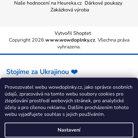
Naše hodnocení na Heureka.cz
Dárkové poukazy
Zakázková výroba
Vytvořil Shoptet
Copyright 2026
www.wowdoplnky.cz
. Všechna práva
vyhrazena.
Stojíme za Ukrajinou ❤️
Provozovatel webu wowdoplnky.cz, jako správce osobních
Jak a čím pomoci »
údajů, zpracovává na tomto webu soubory cookies pro
zlepšování prostředí webových stránek, pro analytické
účely a pro cílenou reklamu. Dalším procházením tohoto
webu vyjadřujete souhlas s jejich používáním.
Nastavení