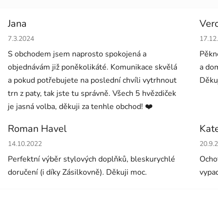
Jana
Ver
Hodnocení obchodu je 5 z 5 hvězdiček.
Hodno
7.3.2024
17.12
S obchodem jsem naprosto spokojená a
Pěkné
objednávám již poněkolikáté. Komunikace skvělá
a dom
a pokud potřebujete na poslední chvíli vytrhnout
Děkuj
trn z paty, tak jste tu správně. Všech 5 hvězdiček
je jasná volba, děkuji za tenhle obchod! ❤️
Roman Havel
Kat
Hodnocení obchodu je 5 z 5 hvězdiček.
Hodno
14.10.2022
20.9.
Perfektní výběr stylových doplňků, bleskurychlé
Ochot
doručení (i díky Zásilkovně). Děkuji moc.
vypad