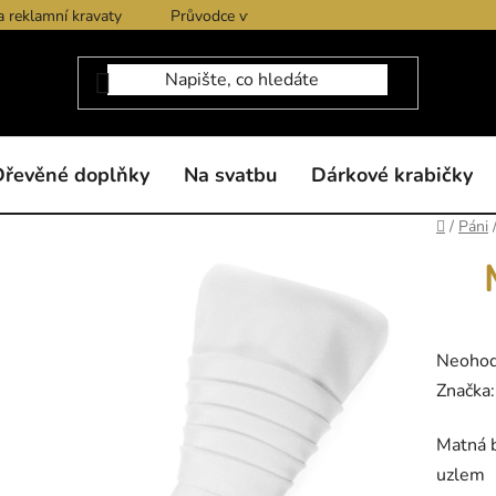
a reklamní kravaty
Průvodce výběrem produktů
Dárkové po
Dřevěné doplňky
Na svatbu
Dárkové krabičky
Domů
/
Páni
Průměr
Neoho
hodnoc
Značka
produk
Matná b
je
uzlem
0,0