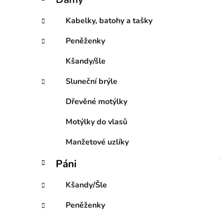
e
p
g
a
Kabelky, batohy a tašky
o
n
r
Peněženky
e
i
l
e
Kšandy/šle
Sluneční brýle
Dřevěné motýlky
Motýlky do vlasů
Manžetové uzlíky
Páni
Kšandy/Šle
Peněženky