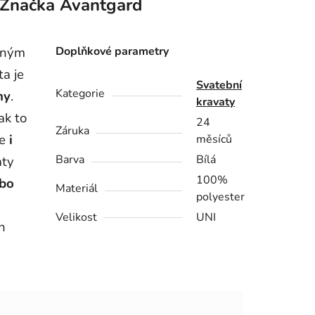
Značka
Avantgard
aným
Doplňkové parametry
ta je
Svatební
Kategorie
ny
.
kravaty
ak to
24
Záruka
e
i
měsíců
Barva
Bílá
aty
100%
ebo
Materiál
polyester
Velikost
UNI
h