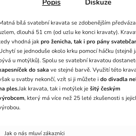
Popis
Diskuze
Matná bílá svatební kravata se zdobenějším předváz
uzlem, dlouhá 51 cm (od uzlu ke konci kravaty). Krava
tedy vhodná jak
pro ženicha, tak i pro pány svatebča
Uchytí se jednoduše okolo krku pomocí háčku (stejně j
bývá u motýlků). Spolu se svatební kravatou dostanet
kapesníček do saka
ve stejné barvě. Využití této krav
však u svatby nekončí, vzít si ji můžete i
do divadla n
na ples.
Jak kravata, tak i motýlek je
šitý českým
výrobcem
, který má více než 25 leté zkušenosti s jejic
výrobou.