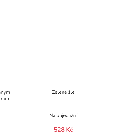
ženým
Zelené šle
 mm - v
-984223-
)
Na objednání
528 Kč