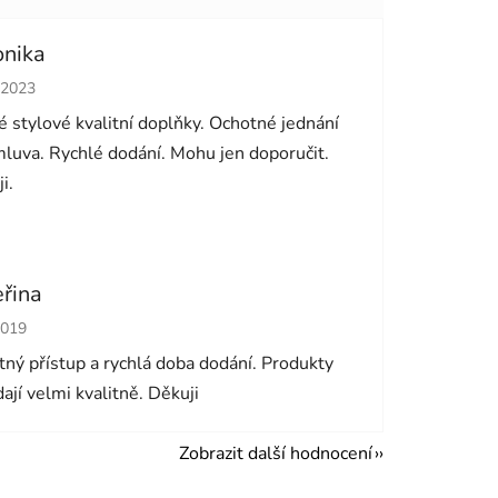
onika
cení obchodu je 5 z 5 hvězdiček.
.2023
 stylové kvalitní doplňky. Ochotné jednání
luva. Rychlé dodání. Mohu jen doporučit.
i.
eřina
cení obchodu je 5 z 5 hvězdiček.
2019
ný přístup a rychlá doba dodání. Produkty
ají velmi kvalitně. Děkuji
Zobrazit další hodnocení