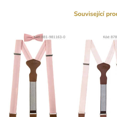
Související pr
Kód:
881-981163-0
Kód:
878