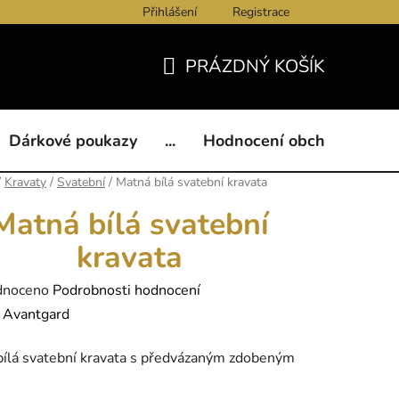
Přihlášení
Registrace
ukazy
BLOG
Kontakty
Obchodní podmínky
Och
PRÁZDNÝ KOŠÍK
NÁKUPNÍ
KOŠÍK
Dárkové poukazy
...
Hodnocení obchodu
B
/
Kravaty
/
Svatební
/
Matná bílá svatební kravata
Matná bílá svatební
kravata
né
dnoceno
Podrobnosti hodnocení
ení
:
Avantgard
tu
ílá svatební kravata s předvázaným zdobeným