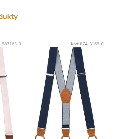
odukty
-983163-0
Kód:
874-3169-0