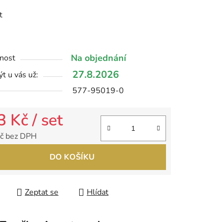
t
ek.
Na objednání
nost
27.8.2026
t u vás už:
577-95019-0
3 Kč
/ set
č bez DPH
 cena:
DO KOŠÍKU
Zeptat se
Hlídat