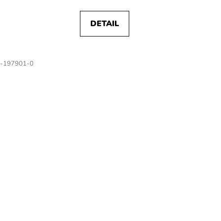
DETAIL
-197901-0