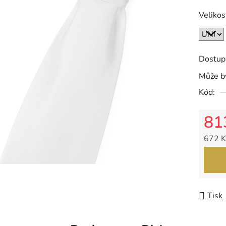
z
Velikos
5
hvězdič
Dostup
Může bý
Kód:
81
672 K
Měrná
Tisk