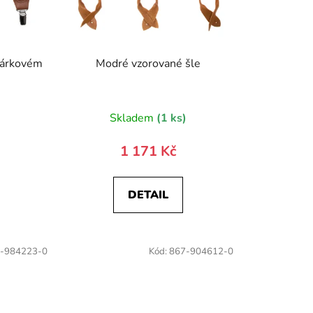
dárkovém
Modré vzorované šle
)
Skladem
(1 ks)
1 171 Kč
DETAIL
-984223-0
Kód:
867-904612-0