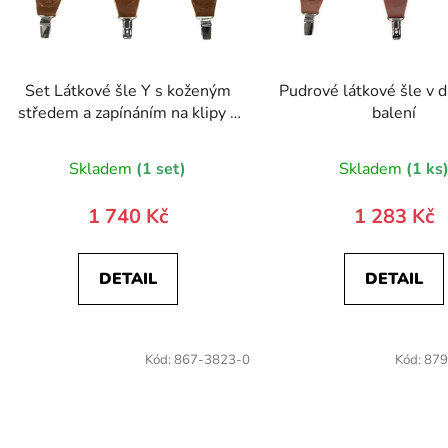
Set Látkové šle Y s koženým
Pudrové látkové šle v 
středem a zapínáním na klipy -
balení
35 mm, motýlek a kapesníček
881-981163-0
Skladem
(1 set)
Skladem
(1 ks
1 740 Kč
1 283 Kč
DETAIL
DETAIL
Kód:
867-3823-0
Kód:
879