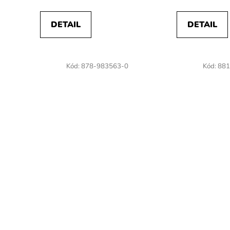
DETAIL
DETAIL
Kód:
878-983563-0
Kód:
881