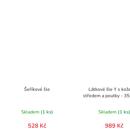
Šeříkové šle
Látkové šle Y s ko
středem a poutky - 35
dárkovém balení 879
0
Skladem
(1 ks)
Skladem
(1 ks
528 Kč
989 Kč