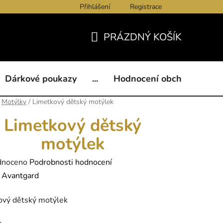
Přihlášení
Registrace
ukazy
BLOG
Kontakty
Obchodní podmínky
Och
PRÁZDNÝ KOŠÍK
NÁKUPNÍ
KOŠÍK
Dárkové poukazy
...
Hodnocení obchodu
B
Motýlky
/
Limetkový dětský motýlek
Limetkový dětský
motýlek
né
dnoceno
Podrobnosti hodnocení
ení
:
Avantgard
tu
ový dětský motýlek