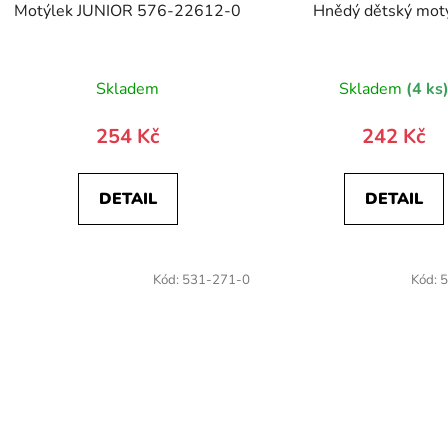
Motýlek JUNIOR 576-22612-0
Hnědý dětský mot
Skladem
Skladem
(4 ks
254 Kč
242 Kč
DETAIL
DETAIL
Kód:
531-271-0
Kód:
5