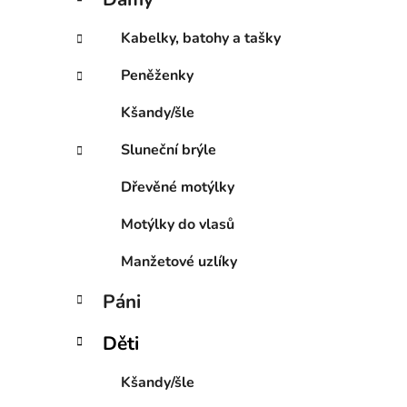
e
p
g
a
Kabelky, batohy a tašky
o
n
r
Peněženky
e
i
l
e
Kšandy/šle
Sluneční brýle
Dřevěné motýlky
Motýlky do vlasů
Manžetové uzlíky
Páni
Děti
Kšandy/šle