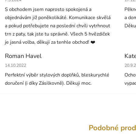
S obchodem jsem naprosto spokojená a
Pěkné
objednávám již poněkolikáté. Komunikace skvělá
a dom
a pokud potřebujete na poslední chvíli vytrhnout
Děkuj
trn z paty, tak jste tu správně. Všech 5 hvězdiček
je jasná volba, děkuji za tenhle obchod! ❤️
Roman Havel
Kat
Hodnocení obchodu je 5 z 5 hvězdiček.
Hodno
14.10.2022
20.9.
Perfektní výběr stylových doplňků, bleskurychlé
Ochot
doručení (i díky Zásilkovně). Děkuji moc.
vypad
Podobné prod