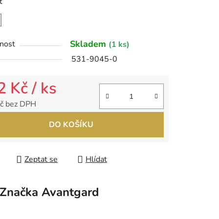
t
ek.
Skladem
nost
(1 ks)
531-9045-0
2 Kč
/ ks
č bez DPH
 cena:
DO KOŠÍKU
Zeptat se
Hlídat
Značka
Avantgard