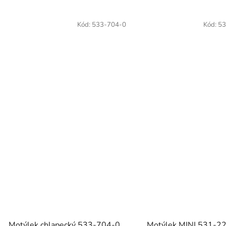
Kód:
533-704-0
Kód:
53
Motýlek chlapecký 533-704-0
Motýlek MINI 531-2