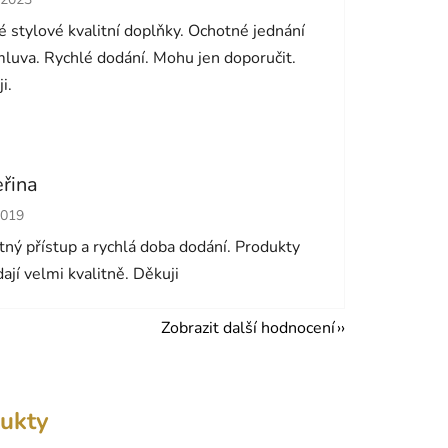
 stylové kvalitní doplňky. Ochotné jednání
luva. Rychlé dodání. Mohu jen doporučit.
i.
eřina
cení obchodu je 5 z 5 hvězdiček.
2019
ný přístup a rychlá doba dodání. Produkty
ají velmi kvalitně. Děkuji
Zobrazit další hodnocení
ukty