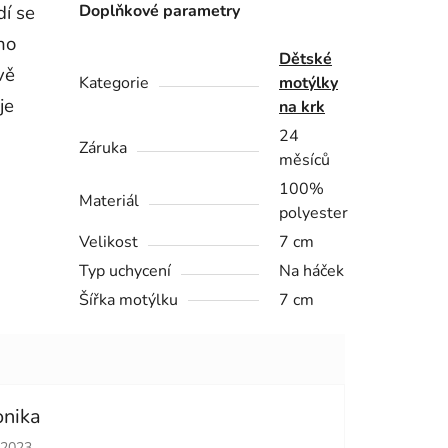
dí se
Doplňkové parametry
no
Dětské
vě
Kategorie
motýlky
je
na krk
24
Záruka
měsíců
100%
Materiál
polyester
Velikost
7 cm
Typ uchycení
Na háček
Šířka motýlku
7 cm
onika
cení obchodu je 5 z 5 hvězdiček.
.2023