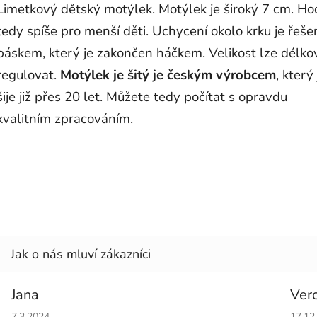
Limetkový dětský motýlek. Motýlek je široký 7 cm. Ho
tedy spíše pro menší děti. Uchycení okolo krku je řeše
páskem, který je zakončen háčkem. Velikost lze délko
regulovat.
Motýlek je šitý je českým výrobcem
, který 
šije již přes 20 let. Můžete tedy počítat s opravdu
kvalitním zpracováním.
Jana
Ver
Hodnocení obchodu je 5 z 5 hvězdiček.
Hodno
7.3.2024
17.12