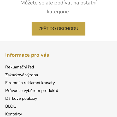
Můžete se ale podívat na ostatní
kategorie.
ZPĚT DO OBCHODU
Z
á
Informace pro vás
p
a
Reklamační řád
t
Zakázková výroba
í
Firemní a reklamní kravaty
Průvodce výběrem produktů
Dárkové poukazy
BLOG
Kontakty