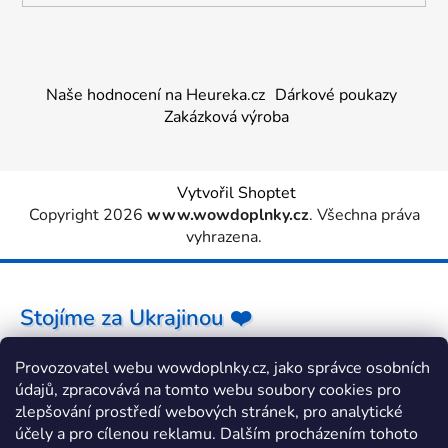
Naše hodnocení na Heureka.cz
Dárkové poukazy
Zakázková výroba
Vytvořil Shoptet
Copyright 2026
www.wowdoplnky.cz
. Všechna práva
vyhrazena.
Stojíme za Ukrajinou ❤️
Provozovatel webu wowdoplnky.cz, jako správce osobních
Jak a čím pomoci »
údajů, zpracovává na tomto webu soubory cookies pro
zlepšování prostředí webových stránek, pro analytické
účely a pro cílenou reklamu. Dalším procházením tohoto