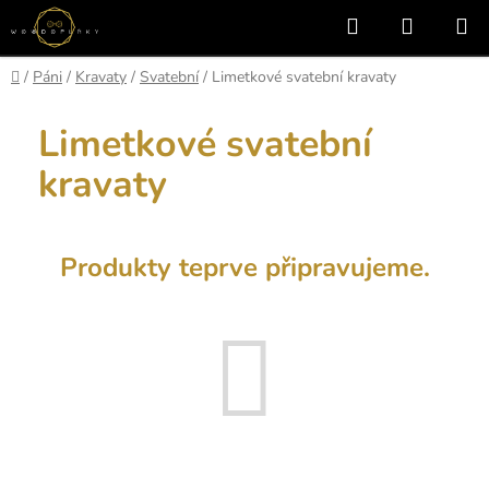
Přejít
Hledat
NÁKUP
na
KOŠÍK
obsah
Domů
/
Páni
/
Kravaty
/
Svatební
/
Limetkové svatební kravaty
Limetkové svatební
kravaty
Produkty teprve připravujeme.