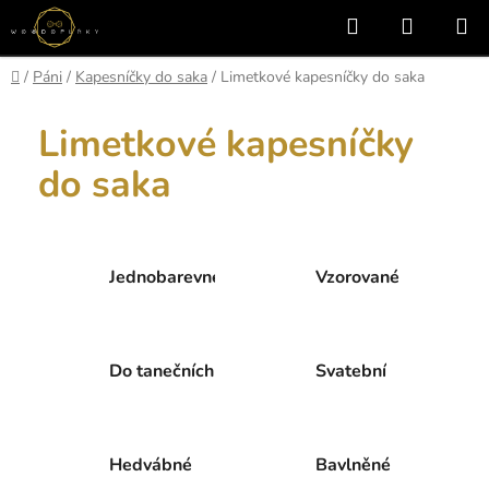
Přejít
Hledat
NÁKUP
na
KOŠÍK
obsah
Domů
/
Páni
/
Kapesníčky do saka
/
Limetkové kapesníčky do saka
Limetkové kapesníčky
do saka
Jednobarevné
Vzorované
Do tanečních
Svatební
Hedvábné
Bavlněné