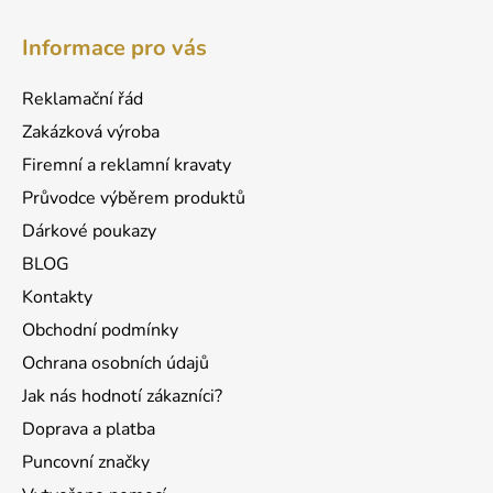
Z
á
Informace pro vás
p
a
Reklamační řád
t
Zakázková výroba
í
Firemní a reklamní kravaty
Průvodce výběrem produktů
Dárkové poukazy
BLOG
Kontakty
Obchodní podmínky
Ochrana osobních údajů
Jak nás hodnotí zákazníci?
Doprava a platba
Puncovní značky