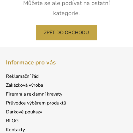
Můžete se ale podívat na ostatní
kategorie.
ZPĚT DO OBCHODU
Z
á
Informace pro vás
p
a
Reklamační řád
t
Zakázková výroba
í
Firemní a reklamní kravaty
Průvodce výběrem produktů
Dárkové poukazy
BLOG
Kontakty