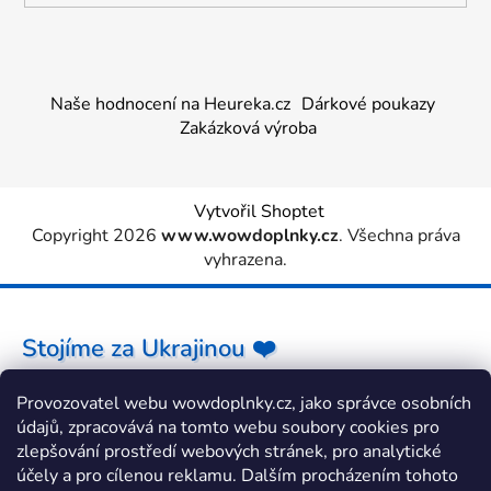
Naše hodnocení na Heureka.cz
Dárkové poukazy
Zakázková výroba
Vytvořil Shoptet
Copyright 2026
www.wowdoplnky.cz
. Všechna práva
vyhrazena.
Stojíme za Ukrajinou ❤️
Provozovatel webu wowdoplnky.cz, jako správce osobních
Jak a čím pomoci »
údajů, zpracovává na tomto webu soubory cookies pro
zlepšování prostředí webových stránek, pro analytické
účely a pro cílenou reklamu. Dalším procházením tohoto