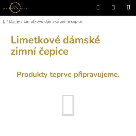
Přejít
Hledat
NÁKUP
na
KOŠÍK
obsah
Domů
/
Dámy
/
Limetkové dámské zimní čepice
Limetkové dámské
zimní čepice
Produkty teprve připravujeme.