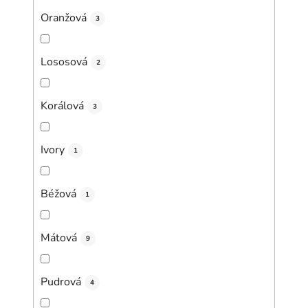
Oranžová
3
Lososová
2
Korálová
3
Ivory
1
Béžová
1
Mátová
9
Pudrová
4