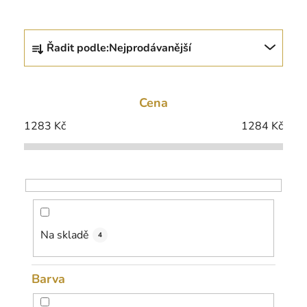
Ř
Řadit podle:
Nejprodávanější
a
z
e
Cena
n
í
1283
Kč
1284
Kč
p
r
o
d
u
k
Na skladě
4
t
ů
Barva