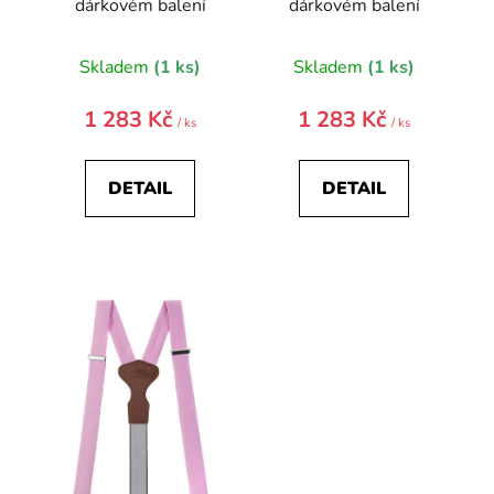
ů
dárkovém balení
dárkovém balení
Skladem
(1 ks)
Skladem
(1 ks)
1 283 Kč
1 283 Kč
/ ks
/ ks
DETAIL
DETAIL