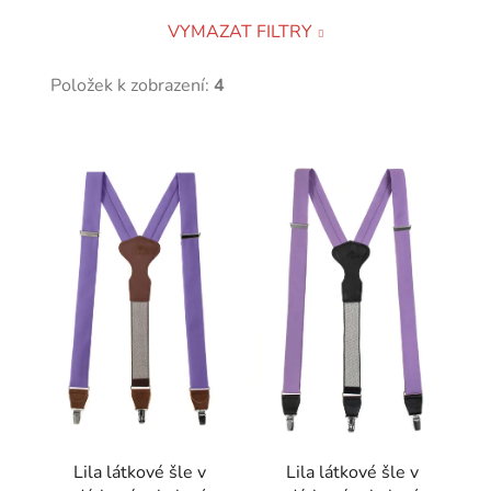
VYMAZAT FILTRY
Položek k zobrazení:
4
V
ý
p
i
s
p
r
o
d
u
k
t
Lila látkové šle v
Lila látkové šle v