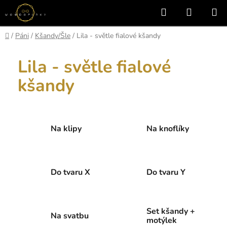
Přejít
Hledat
NÁKUP
na
KOŠÍK
obsah
Domů
/
Páni
/
Kšandy/Šle
/
Lila - světle fialové kšandy
Lila - světle fialové
kšandy
Na klipy
Na knoflíky
Do tvaru X
Do tvaru Y
Set kšandy +
Na svatbu
motýlek