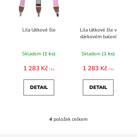
Lila látkové šle
Lila látkové šle v
dárkovém balení
Skladem
(1 ks)
Skladem
(1 ks)
1 283 Kč
1 283 Kč
/ ks
/ ks
DETAIL
DETAIL
4
položek celkem
O
v
l