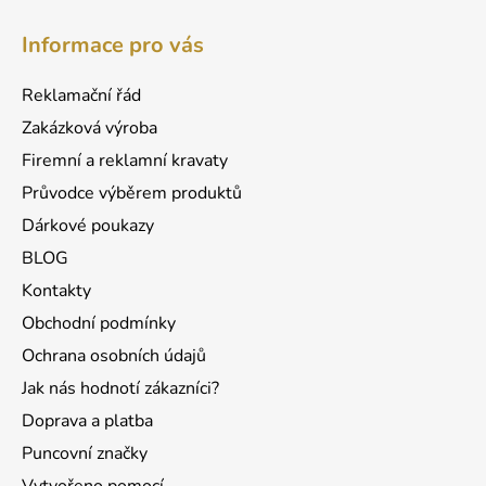
Z
á
á
d
Informace pro vás
p
a
a
c
Reklamační řád
t
í
Zakázková výroba
p
í
r
Firemní a reklamní kravaty
v
Průvodce výběrem produktů
k
Dárkové poukazy
y
v
BLOG
ý
Kontakty
p
Obchodní podmínky
i
s
Ochrana osobních údajů
u
Jak nás hodnotí zákazníci?
Doprava a platba
Puncovní značky
Vytvořeno pomocí