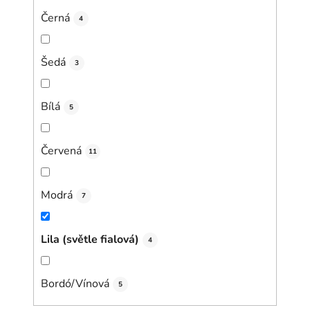
Černá
4
Šedá
3
Bílá
5
Červená
11
Modrá
7
Lila (světle fialová)
4
Bordó/Vínová
5