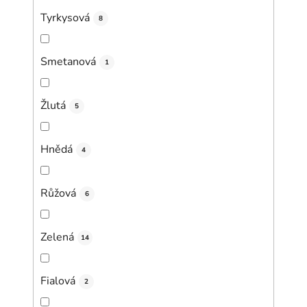
Tyrkysová
8
Smetanová
1
Žlutá
5
Hnědá
4
Růžová
6
Zelená
14
Fialová
2