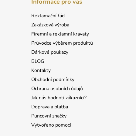
Informace pro vás
p
a
Reklamační řád
t
Zakázková výroba
í
Firemní a reklamní kravaty
Průvodce výběrem produktů
Dárkové poukazy
BLOG
Kontakty
Obchodní podmínky
Ochrana osobních údajů
Jak nás hodnotí zákazníci?
Doprava a platba
Puncovní značky
Vytvořeno pomocí