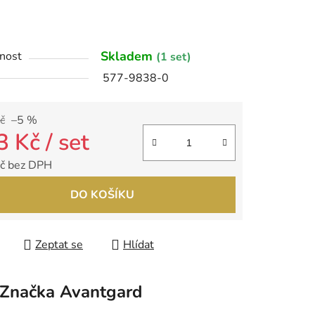
ek.
Skladem
nost
(1 set)
577-9838-0
č
–5 %
3 Kč
/ set
č bez DPH
 cena:
DO KOŠÍKU
Zeptat se
Hlídat
Značka
Avantgard