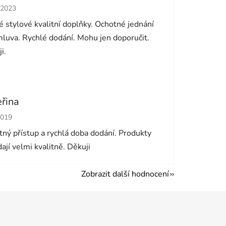
cení obchodu je 5 z 5 hvězdiček.
.2023
 stylové kvalitní doplňky. Ochotné jednání
luva. Rychlé dodání. Mohu jen doporučit.
i.
eřina
cení obchodu je 5 z 5 hvězdiček.
2019
ný přístup a rychlá doba dodání. Produkty
ají velmi kvalitně. Děkuji
Zobrazit další hodnocení