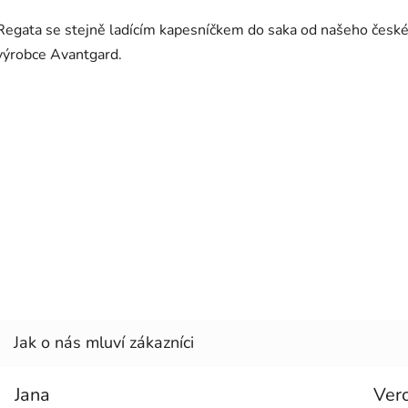
Regata se stejně ladícím kapesníčkem do saka od našeho česk
výrobce Avantgard.
Jana
Ver