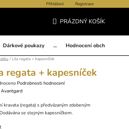
Přihlášení
Registrace
ukazy
BLOG
Kontakty
Obchodní podmínky
Och
PRÁZDNÝ KOŠÍK
NÁKUPNÍ
KOŠÍK
Dárkové poukazy
...
Hodnocení obchodu
B
vatbu
/
Lila regata + kapesníček
la regata + kapesníček
né
dnoceno
Podrobnosti hodnocení
ení
:
Avantgard
tu
í kravata (regata) s předvázaným zdobeným
 Dodávána se stejným kapesníčkem.
t