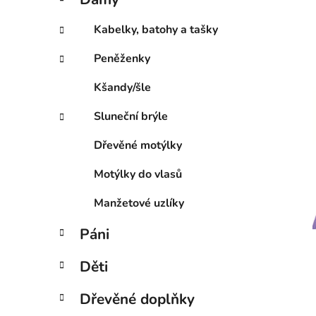
e
p
g
a
Kabelky, batohy a tašky
o
n
r
Peněženky
e
i
l
e
Kšandy/šle
Sluneční brýle
Dřevěné motýlky
Motýlky do vlasů
Manžetové uzlíky
Páni
Děti
Dřevěné doplňky