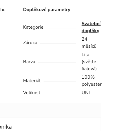
ého
Doplňkové parametry
Svatební
Kategorie
doplňky
24
Záruka
měsíců
Lila
Barva
(světle
fialová)
100%
Materiál
polyester
Velikost
UNI
onika