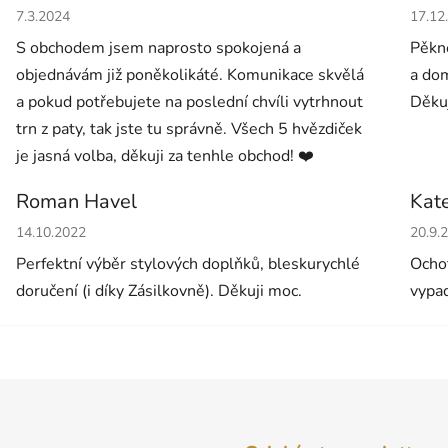
Hodnocení obchodu je 5 z 5 hvězdiček.
Hodno
7.3.2024
17.12
S obchodem jsem naprosto spokojená a
Pěkné
objednávám již poněkolikáté. Komunikace skvělá
a dom
a pokud potřebujete na poslední chvíli vytrhnout
Děkuj
trn z paty, tak jste tu správně. Všech 5 hvězdiček
je jasná volba, děkuji za tenhle obchod! ❤️
Roman Havel
Kat
Hodnocení obchodu je 5 z 5 hvězdiček.
Hodno
14.10.2022
20.9.
Perfektní výběr stylových doplňků, bleskurychlé
Ochot
doručení (i díky Zásilkovně). Děkuji moc.
vypad