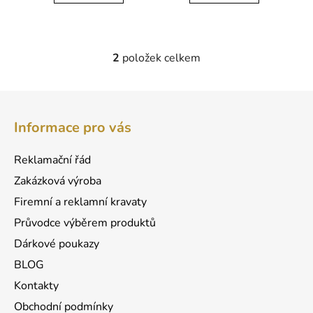
2
položek celkem
O
v
l
Z
á
á
d
Informace pro vás
p
a
a
c
Reklamační řád
t
í
Zakázková výroba
p
í
r
Firemní a reklamní kravaty
v
Průvodce výběrem produktů
k
Dárkové poukazy
y
v
BLOG
ý
Kontakty
p
Obchodní podmínky
i