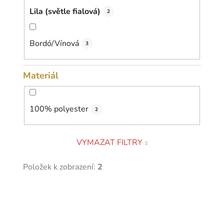
Lila (světle fialová)
2
Bordó/Vínová
3
Materiál
100% polyester
2
VYMAZAT FILTRY
Položek k zobrazení:
2
V
ý
p