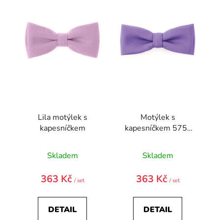
i
s
p
r
o
d
u
k
t
Lila motýlek s
Motýlek s
ů
kapesníčkem
kapesníčkem 575-
9838-0
Skladem
Skladem
363 Kč
363 Kč
/ set
/ set
DETAIL
DETAIL