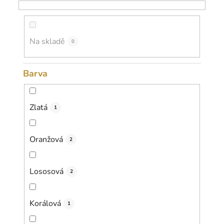
o
d
u
k
Na skladě
0
t
ů
Barva
Zlatá
1
Oranžová
2
Lososová
2
Korálová
1