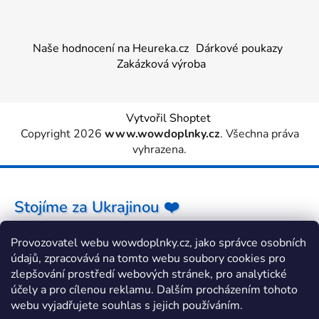
Naše hodnocení na Heureka.cz
Dárkové poukazy
Zakázková výroba
Vytvořil Shoptet
Copyright 2026
www.wowdoplnky.cz
. Všechna práva
vyhrazena.
Stojíme za Ukrajinou ❤️
Provozovatel webu wowdoplnky.cz, jako správce osobních
Jak a čím pomoci »
údajů, zpracovává na tomto webu soubory cookies pro
zlepšování prostředí webových stránek, pro analytické
účely a pro cílenou reklamu. Dalším procházením tohoto
webu vyjadřujete souhlas s jejich používáním.