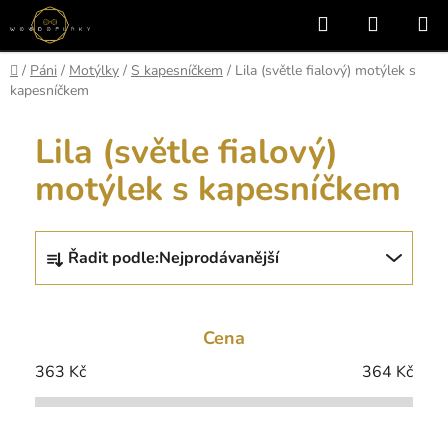
Přejít
Hledat
NÁKUP
na
KOŠÍK
obsah
Domů
/
Páni
/
Motýlky
/
S kapesníčkem
/
Lila (světle fialový) motýlek s
kapesníčkem
Lila (světle fialový)
motýlek s kapesníčkem
Ř
Řadit podle:
Nejprodávanější
a
z
e
Cena
n
í
363
Kč
364
Kč
p
r