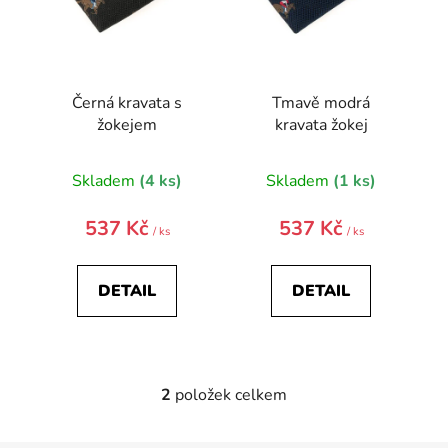
d
u
k
t
Černá kravata s
Tmavě modrá
ů
žokejem
kravata žokej
Skladem
(4 ks)
Skladem
(1 ks)
537 Kč
537 Kč
/ ks
/ ks
DETAIL
DETAIL
2
položek celkem
O
v