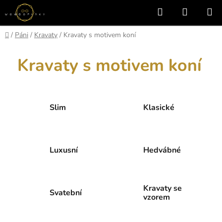
Přejít
Hledat
NÁKUP
na
KOŠÍK
obsah
Domů
/
Páni
/
Kravaty
/
Kravaty s motivem koní
Kravaty s motivem koní
Slim
Klasické
Luxusní
Hedvábné
Kravaty se
Svatební
vzorem