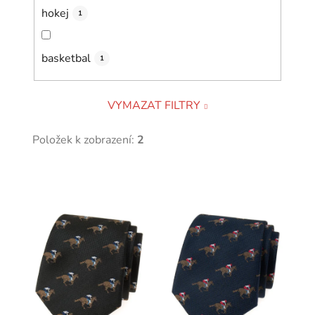
hokej
1
basketbal
1
VYMAZAT FILTRY
Položek k zobrazení:
2
V
ý
p
i
s
p
r
o