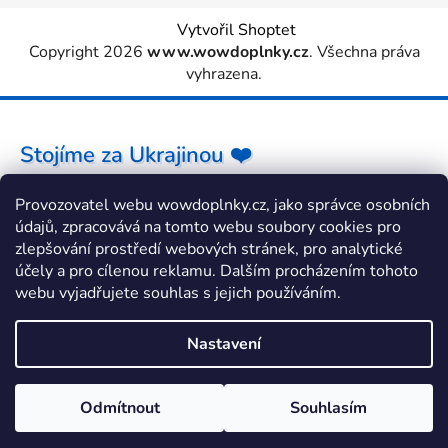
Vytvořil Shoptet
Copyright 2026
www.wowdoplnky.cz
. Všechna práva
vyhrazena.
Stojíme za Ukrajinou ❤️
Provozovatel webu wowdoplnky.cz, jako správce osobních
Jak a čím pomoci »
údajů, zpracovává na tomto webu soubory cookies pro
zlepšování prostředí webových stránek, pro analytické
účely a pro cílenou reklamu. Dalším procházením tohoto
webu vyjadřujete souhlas s jejich používáním.
Nastavení
Odmítnout
Souhlasím