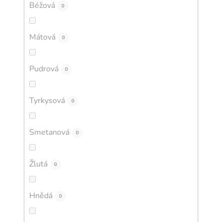
Béžová
0
Mátová
0
Pudrová
0
Tyrkysová
0
Smetanová
0
Žlutá
0
Hnědá
0