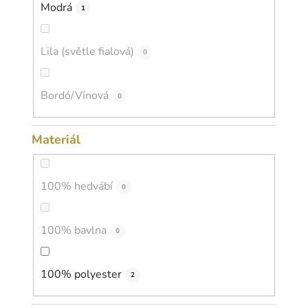
Modrá
1
Lila (světle fialová)
0
Bordó/Vínová
0
Materiál
100% hedvábí
0
100% bavlna
0
100% polyester
2