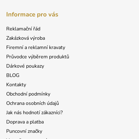
l
Z
á
á
d
Informace pro vás
p
a
a
c
Reklamační řád
t
í
Zakázková výroba
p
í
r
Firemní a reklamní kravaty
v
Průvodce výběrem produktů
k
Dárkové poukazy
y
v
BLOG
ý
Kontakty
p
Obchodní podmínky
i
s
Ochrana osobních údajů
u
Jak nás hodnotí zákazníci?
Doprava a platba
Puncovní značky