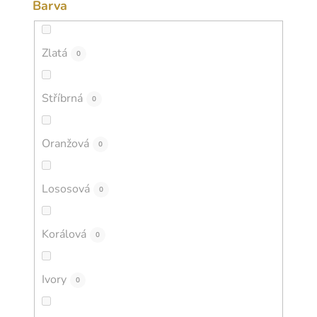
Barva
Zlatá
0
Stříbrná
0
Oranžová
0
Lososová
0
Korálová
0
Ivory
0