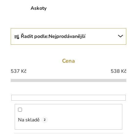
Askoty
Ř
Řadit podle:
Nejprodávanější
a
z
e
Cena
n
í
537
Kč
538
Kč
p
r
o
d
u
k
Na skladě
2
t
ů