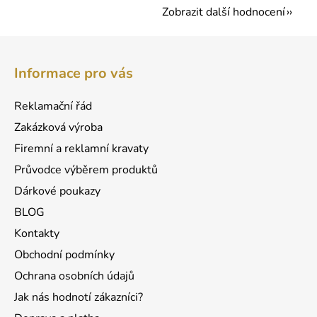
Zobrazit další hodnocení
Z
á
Informace pro vás
p
a
Reklamační řád
t
Zakázková výroba
í
Firemní a reklamní kravaty
Průvodce výběrem produktů
Dárkové poukazy
BLOG
Kontakty
Obchodní podmínky
Ochrana osobních údajů
Jak nás hodnotí zákazníci?