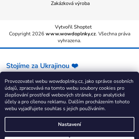
Zakázková výroba
Vytvořil Shoptet
Copyright 2026
www.wowdoplnky.cz
. Všechna práva
vyhrazena.
Stojíme za Ukrajinou ❤️
Provozovatel webu wowdoplnky.cz, jako správce osobních
Jak a čím pomoci »
údajů, zpracovává na tomto webu soubory cookies pro
zlepšování prostředí webových stránek, pro analytické
účely a pro cílenou reklamu. Dalším procházením tohoto
webu vyjadřujete souhlas s jejich používáním.
Nastavení