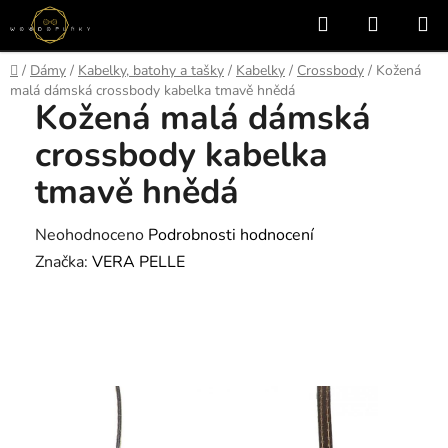
Přejít
Hledat
NÁKUP
na
KOŠÍK
obsah
Domů
/
Dámy
/
Kabelky, batohy a tašky
/
Kabelky
/
Crossbody
/
Kožená
malá dámská crossbody kabelka tmavě hnědá
Kožená malá dámská
crossbody kabelka
tmavě hnědá
Průměrné
Neohodnoceno
Podrobnosti hodnocení
hodnocení
Značka:
VERA PELLE
produktu
je
0,0
z
5
hvězdiček.