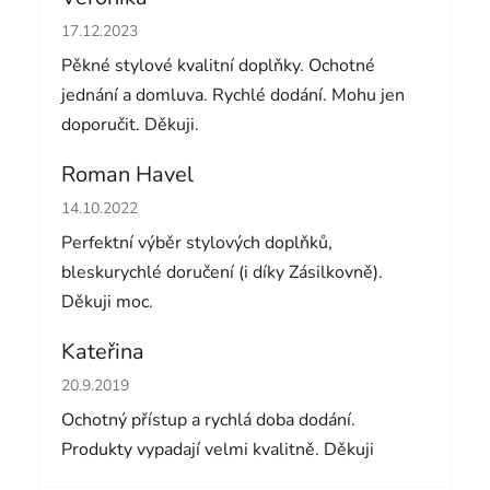
Hodnocení obchodu je 5 z 5 hvězdiček.
17.12.2023
Pěkné stylové kvalitní doplňky. Ochotné
jednání a domluva. Rychlé dodání. Mohu jen
doporučit. Děkuji.
Roman Havel
Hodnocení obchodu je 5 z 5 hvězdiček.
14.10.2022
Perfektní výběr stylových doplňků,
bleskurychlé doručení (i díky Zásilkovně).
Děkuji moc.
Kateřina
Hodnocení obchodu je 5 z 5 hvězdiček.
20.9.2019
Ochotný přístup a rychlá doba dodání.
Produkty vypadají velmi kvalitně. Děkuji