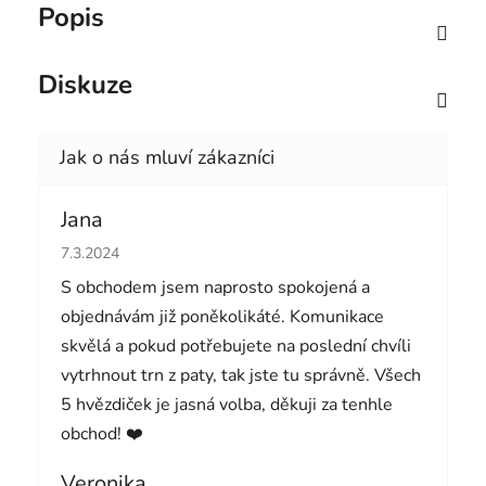
Popis
Diskuze
Jana
Hodnocení obchodu je 5 z 5 hvězdiček.
7.3.2024
S obchodem jsem naprosto spokojená a
objednávám již poněkolikáté. Komunikace
skvělá a pokud potřebujete na poslední chvíli
vytrhnout trn z paty, tak jste tu správně. Všech
5 hvězdiček je jasná volba, děkuji za tenhle
obchod! ❤️
Veronika