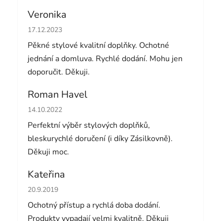
Veronika
Hodnocení obchodu je 5 z 5 hvězdiček.
17.12.2023
Pěkné stylové kvalitní doplňky. Ochotné
jednání a domluva. Rychlé dodání. Mohu jen
doporučit. Děkuji.
Roman Havel
Hodnocení obchodu je 5 z 5 hvězdiček.
14.10.2022
Perfektní výběr stylových doplňků,
bleskurychlé doručení (i díky Zásilkovně).
Děkuji moc.
Kateřina
Hodnocení obchodu je 5 z 5 hvězdiček.
20.9.2019
Ochotný přístup a rychlá doba dodání.
Produkty vypadají velmi kvalitně. Děkuji