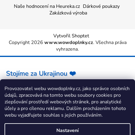
Naše hodnocení na Heureka.cz
Dárkové poukazy
Zakázková výroba
Vytvořil Shoptet
Copyright 2026
www.wowdoplnky.cz
. Všechna práva
vyhrazena.
Stojíme za Ukrajinou ❤️
Provozovatel webu wowdoplnky.cz, jako správce osobních
Jak a čím pomoci »
údajů, zpracovává na tomto webu soubory cookies pro
zlepšování prostředí webových stránek, pro analytické
účely a pro cílenou reklamu. Dalším procházením tohoto
webu vyjadřujete souhlas s jejich používáním.
Nastavení