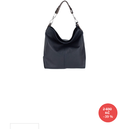
2 690
KČ
–39 %