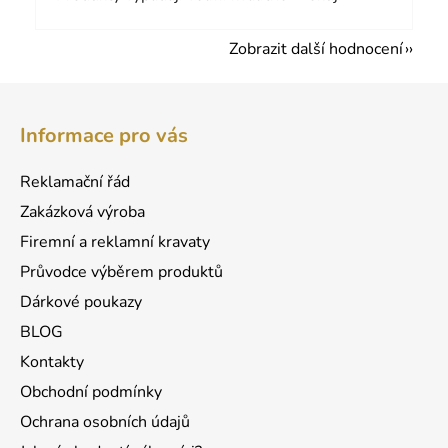
Zobrazit další hodnocení
Z
á
Informace pro vás
p
a
Reklamační řád
t
Zakázková výroba
í
Firemní a reklamní kravaty
Průvodce výběrem produktů
Dárkové poukazy
BLOG
Kontakty
Obchodní podmínky
Ochrana osobních údajů