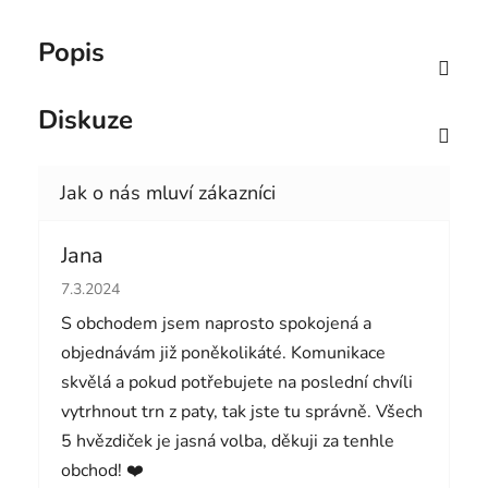
Popis
Diskuze
Jana
Hodnocení obchodu je 5 z 5 hvězdiček.
7.3.2024
S obchodem jsem naprosto spokojená a
objednávám již poněkolikáté. Komunikace
skvělá a pokud potřebujete na poslední chvíli
vytrhnout trn z paty, tak jste tu správně. Všech
5 hvězdiček je jasná volba, děkuji za tenhle
obchod! ❤️