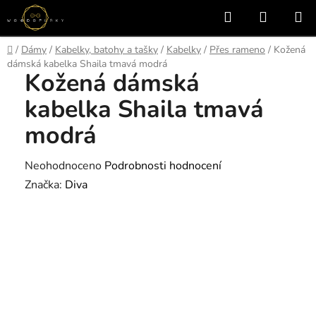
Přejít
Hledat
NÁKUP
na
KOŠÍK
obsah
Domů
/
Dámy
/
Kabelky, batohy a tašky
/
Kabelky
/
Přes rameno
/
Kožená
dámská kabelka Shaila tmavá modrá
Kožená dámská
kabelka Shaila tmavá
modrá
Průměrné
Neohodnoceno
Podrobnosti hodnocení
hodnocení
Značka:
Diva
produktu
je
0,0
z
5
hvězdiček.