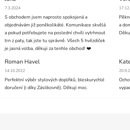
Hodnocení obchodu je 5 z 5 hvězdiček.
Hodno
7.3.2024
17.12
S obchodem jsem naprosto spokojená a
Pěkné
objednávám již poněkolikáté. Komunikace skvělá
a dom
a pokud potřebujete na poslední chvíli vytrhnout
Děkuj
trn z paty, tak jste tu správně. Všech 5 hvězdiček
je jasná volba, děkuji za tenhle obchod! ❤️
Roman Havel
Kat
Hodnocení obchodu je 5 z 5 hvězdiček.
Hodno
14.10.2022
20.9.
Perfektní výběr stylových doplňků, bleskurychlé
Ochot
doručení (i díky Zásilkovně). Děkuji moc.
vypad