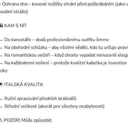
▸ Ochrana dna – kovové nožičky chrání před poškrábáním (jako 
osobní strážci)
🛍️ KAM S NÍ?
→ Do kanceláře – dodá profesionálnímu outfitu šmrnc
→ Na obchodní schůzku – aby všichni věděli, kdo tu určuje pravi
→ Na romantickou večeři – když chcete vypadat nenuceně eleg
→ Na každodenní nošení – protože kvalitní kabelka je investice
roky
🌟 ITALSKÁ KVALITA
→ Ruční zpracování předních brašnářů
→ Střední velikost (akorát pro všechny nezbytnosti)
⚠ POZOR! Může způsobit: