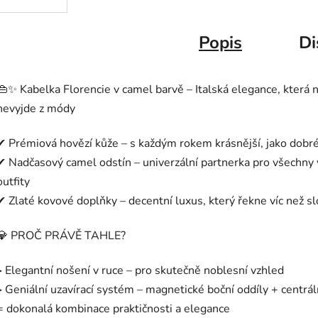
Popis
Di
👜✨ Kabelka Florencie v camel barvě – Italská elegance, která 
nevyjde z módy
✔ Prémiová hovězí kůže – s každým rokem krásnější, jako dobré
✔ Nadčasový camel odstín – univerzální partnerka pro všechny
outfity
✔ Zlaté kovové doplňky – decentní luxus, který řekne víc než s
💎 PROČ PRÁVĚ TAHLE?
▸ Elegantní nošení v ruce – pro skutečně noblesní vzhled
▸ Geniální uzavírací systém – magnetické boční oddíly + centráln
= dokonalá kombinace praktičnosti a elegance