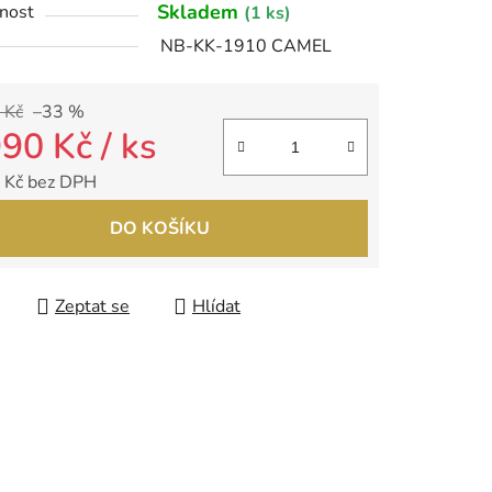
Skladem
nost
(1 ks)
NB-KK-1910 CAMEL
 Kč
–33 %
ek.
990 Kč
/ ks
 Kč bez DPH
 cena:
DO KOŠÍKU
Zeptat se
Hlídat