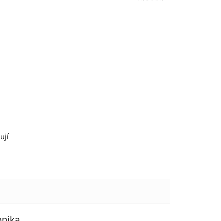
ují
onika