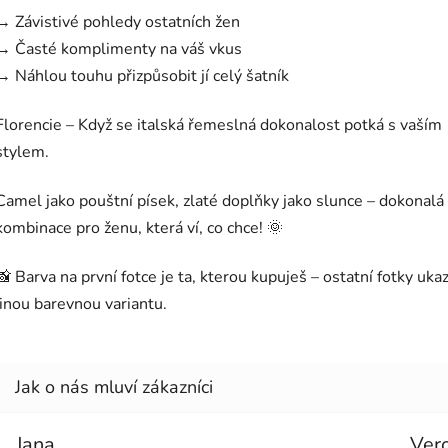
→ Závistivé pohledy ostatních žen
→ Časté komplimenty na váš vkus
→ Náhlou touhu přizpůsobit jí celý šatník
Florencie – Když se italská řemeslná dokonalost potká s vaším
stylem.
Camel jako pouštní písek, zlaté doplňky jako slunce – dokonalá
kombinace pro ženu, která ví, co chce! 🌞
📸 Barva na první fotce je ta, kterou kupuješ – ostatní fotky ukaz
jinou barevnou variantu.
Jana
Ver