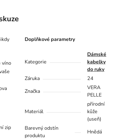
skuze
nikdy
Doplňkové parametry
Dámské
Kategorie
kabelky
 víno
do ruky
 vaše
Záruka
24
VERA
lova
Značka
PELLE
přírodní
Materiál
kůže
(useň)
í zip
Barevný odstín
Hnědá
produktu