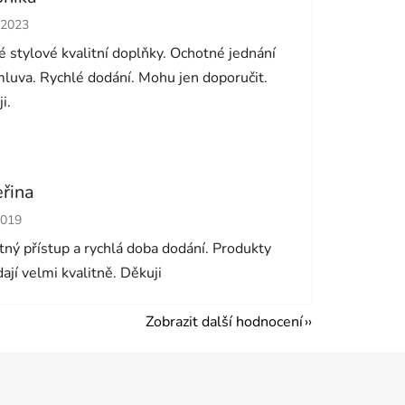
cení obchodu je 5 z 5 hvězdiček.
.2023
 stylové kvalitní doplňky. Ochotné jednání
luva. Rychlé dodání. Mohu jen doporučit.
i.
eřina
cení obchodu je 5 z 5 hvězdiček.
2019
ný přístup a rychlá doba dodání. Produkty
ají velmi kvalitně. Děkuji
Zobrazit další hodnocení