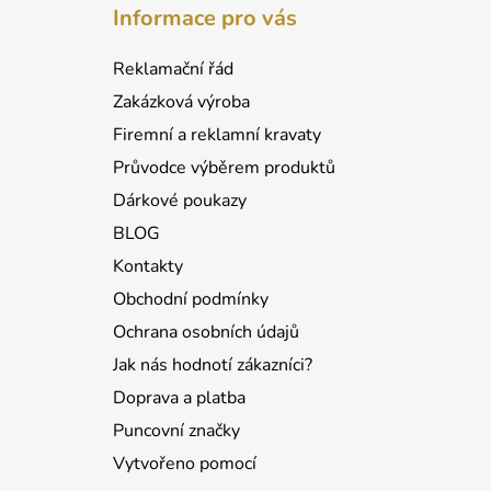
á
Informace pro vás
p
a
Reklamační řád
t
Zakázková výroba
í
Firemní a reklamní kravaty
Průvodce výběrem produktů
Dárkové poukazy
BLOG
Kontakty
Obchodní podmínky
Ochrana osobních údajů
Jak nás hodnotí zákazníci?
Doprava a platba
Puncovní značky
Vytvořeno pomocí