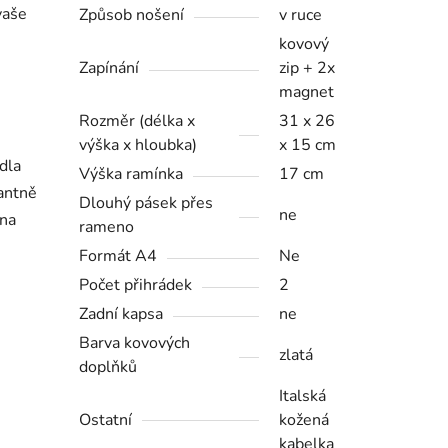
vaše
Způsob nošení
v ruce
kovový
Zapínání
zip + 2x
magnet
Rozměr (délka x
31 x 26
výška x hloubka)
x 15 cm
dla
Výška ramínka
17 cm
antně
Dlouhý pásek přes
ne
 na
rameno
Formát A4
Ne
Počet přihrádek
2
Zadní kapsa
ne
Barva kovových
zlatá
doplňků
Italská
Ostatní
kožená
kabelka