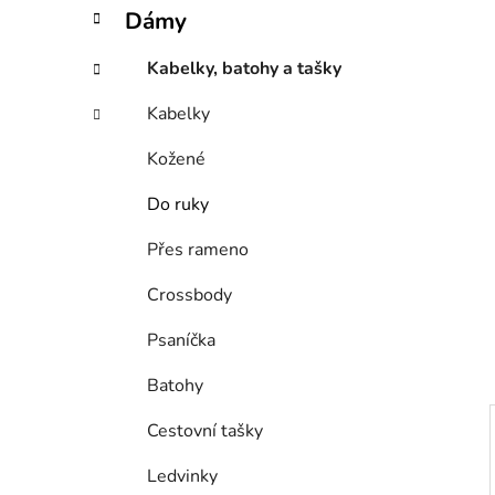
í
t
Dámy
e
p
g
a
Kabelky, batohy a tašky
o
n
r
Kabelky
e
i
l
e
Kožené
Do ruky
Přes rameno
Crossbody
Psaníčka
Batohy
Cestovní tašky
Ledvinky