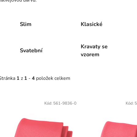
Slim
Klasické
Kravaty se
Svatební
vzorem
Stránka
1
z
1
-
4
položek celkem
V
ý
Kód:
561-9836-0
Kód:
5
p
s
p