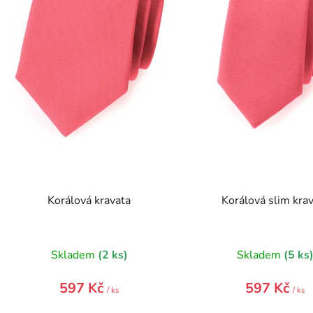
r
o
d
u
k
t
ů
Korálová kravata
Korálová slim kra
Skladem
(2 ks)
Skladem
(5 ks
597 Kč
597 Kč
/ ks
/ ks