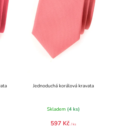
o
d
u
k
t
ů
vata
Jednoduchá korálová kravata
)
Skladem
(4 ks)
597 Kč
/ ks