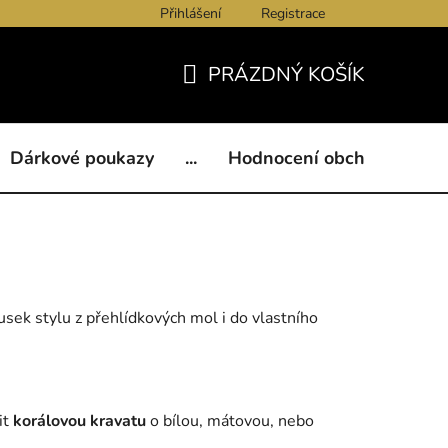
Přihlášení
Registrace
ukazy
BLOG
Kontakty
Obchodní podmínky
Och
PRÁZDNÝ KOŠÍK
NÁKUPNÍ
KOŠÍK
Dárkové poukazy
...
Hodnocení obchodu
B
ousek stylu z přehlídkových mol i do vlastního
it
korálovou kravatu
o bílou, mátovou, nebo