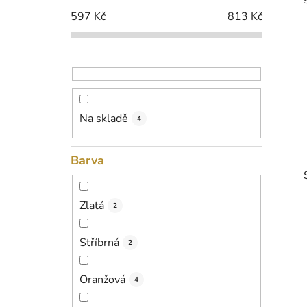
p
597
Kč
813
Kč
a
n
e
l
Na skladě
4
Barva
Zlatá
2
Stříbrná
2
i
Oranžová
4