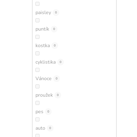
paisley
0
puntík
0
kostka
0
cyklistika
0
Vánoce
0
proužek
0
pes
0
auto
0