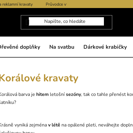
a reklamní kravaty
Průvodce výběrem produktů
Dárkové po
Dřevěné doplňky
Na svatbu
Dárkové krabičky
Korálové kravaty
Korálová barva je
hitem
letošní
sezóny
, tak co tahle přenést k
šatníku?
Krásně vyniká zejména
v létě
na opálené pleti, neváhejte dopln
šalvějovou barvu.