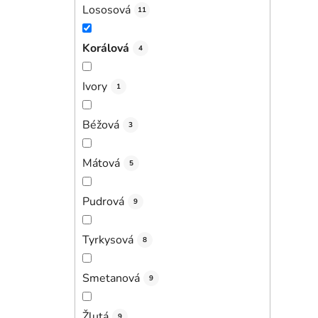
Lososová
11
Korálová
4
Ivory
1
Béžová
3
Mátová
5
Pudrová
9
Tyrkysová
8
Smetanová
9
Žlutá
9