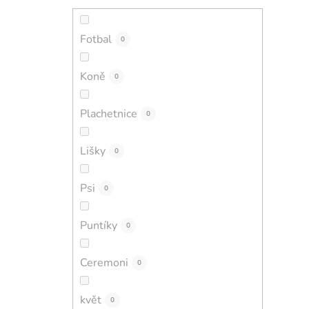
Fotbal
0
Koně
0
Plachetnice
0
Lišky
0
Psi
0
Puntíky
0
Ceremoni
0
květ
0