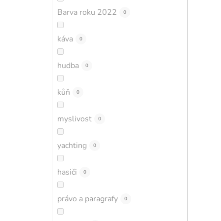
Barva roku 2022
0
káva
0
hudba
0
kůň
0
myslivost
0
yachting
0
hasiči
0
právo a paragrafy
0