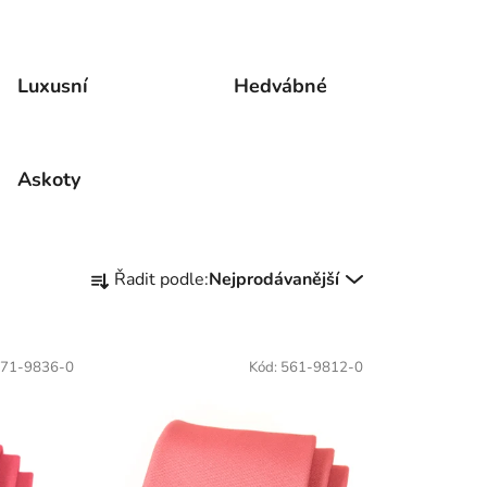
Luxusní
Hedvábné
Askoty
Ř
Řadit podle:
Nejprodávanější
a
z
e
71-9836-0
Kód:
561-9812-0
n
í
p
r