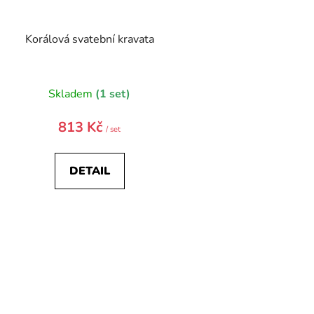
Korálová svatební kravata
Skladem
(1 set)
813 Kč
/ set
DETAIL
O
v
l
á
d
a